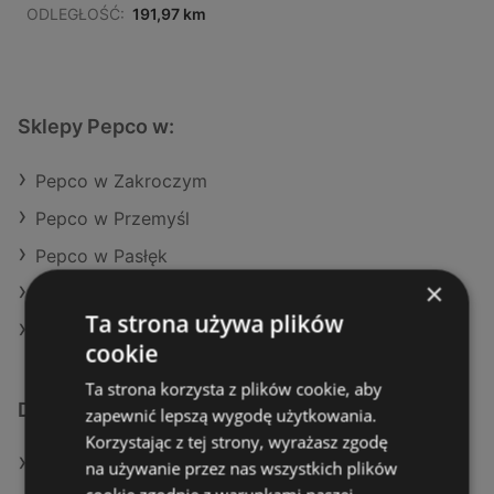
ODLEGŁOŚĆ:
191,97 km
Sklepy Pepco w:
Pepco w Zakroczym
Pepco w Przemyśl
Pepco w Pasłęk
×
Pepco w Baranów
Ta strona używa plików
Pepco w Kościan (Gmina)
cookie
Ta strona korzysta z plików cookie, aby
Dodatkowe łącza
zapewnić lepszą wygodę użytkowania.
Korzystając z tej strony, wyrażasz zgodę
Oferty Pepco
na używanie przez nas wszystkich plików