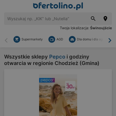
Twoja lokalizacja:
Świnoujście
Supermarkety
AGD
Dla domu i dla ogrodu
Wstecz
Dal
Wszystkie sklepy
Pepco
i godziny
otwarcia w regionie Chodzież (Gmina)