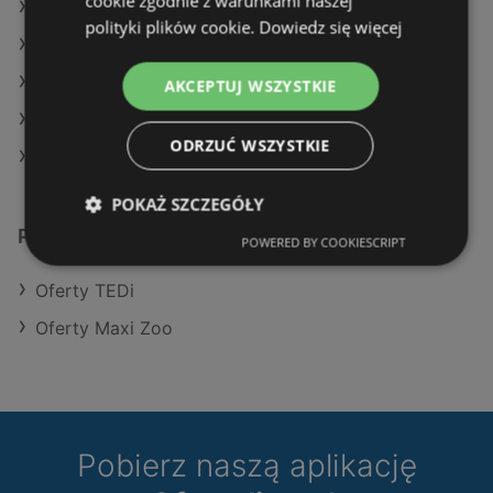
cookie zgodnie z warunkami naszej
Oferty TEDi
polityki plików cookie.
Dowiedz się więcej
Oferty Maxi Zoo
Aktualne gazetki Maxi Zoo
AKCEPTUJ WSZYSTKIE
Aktualne gazetki TEDi
ODRZUĆ WSZYSTKIE
Sklepy Pepco w Międzyzdroje
POKAŻ SZCZEGÓŁY
Podobne sklepy detaliczne
POWERED BY COOKIESCRIPT
Oferty TEDi
Oferty Maxi Zoo
Pobierz naszą aplikację