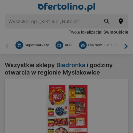
Twoja lokalizacja:
Świnoujście
Supermarkety
AGD
Dla domu i dla ogrodu
Wstecz
Dal
Wszystkie sklepy
Biedronka
i godziny
otwarcia w regionie Mysłakowice