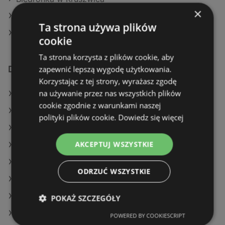
×
Biedronka w Nałęczów
Ta strona używa plików
Biedronka w Andrychów
cookie
Ta strona korzysta z plików cookie, aby
zapewnić lepszą wygodę użytkowania.
Dodatkowe łącza
Korzystając z tej strony, wyrażasz zgodę
na używanie przez nas wszystkich plików
Oferty Biedronka
cookie zgodnie z warunkami naszej
Oferty Selgros
polityki plików cookie.
Dowiedz się więcej
Oferty Gram Market
AKCEPTUJ WSZYSTKIE
Aktualne gazetki Lidl
Aktualne gazetki SPAR
ODRZUĆ WSZYSTKIE
Aktualne gazetki Kaufland
Aktualne gazetki Żabka
POKAŻ SZCZEGÓŁY
Aktualne gazetki Delikatesy Centrum
POWERED BY COOKIESCRIPT