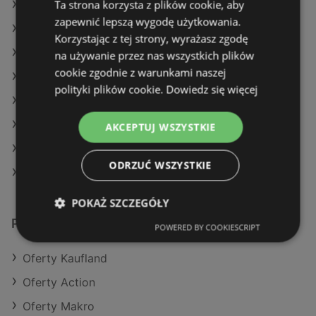
Ta strona korzysta z plików cookie, aby
Oferty Makro
zapewnić lepszą wygodę użytkowania.
Oferty E.Leclerc
Korzystając z tej strony, wyrażasz zgodę
Aktualne gazetki Dealz
na używanie przez nas wszystkich plików
cookie zgodnie z warunkami naszej
Aktualne gazetki Delikatesy Centrum
polityki plików cookie.
Dowiedz się więcej
Aktualne gazetki Lidl
Aktualne gazetki Dino
AKCEPTUJ WSZYSTKIE
Aktualne gazetki Stokrotka
ODRZUĆ WSZYSTKIE
Sklepy Biedronka w Międzyzdroje
POKAŻ SZCZEGÓŁY
Podobne sklepy detaliczne
POWERED BY COOKIESCRIPT
Oferty Kaufland
Oferty Action
Oferty Makro