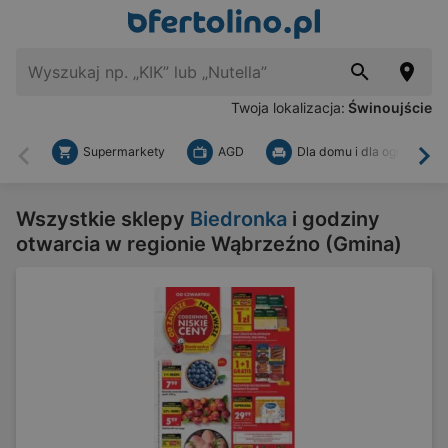
Twoja lokalizacja:
Świnoujście
Supermarkety
AGD
Dla domu i dla ogrodu
Wstecz
Dal
Wszystkie sklepy
Biedronka
i godziny
otwarcia w regionie Wąbrzeźno (Gmina)