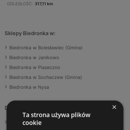
ODLEGŁOŚĆ:
317,11 km
Sklepy Biedronka w:
Biedronka w Bolesławiec (Gmina)
Biedronka w Janikowo
Biedronka w Piaseczno
Biedronka w Sochaczew (Gmina)
Biedronka w Nysa
×
Dodatkowe łącza
Ta strona używa plików
cookie
Oferty Biedronka