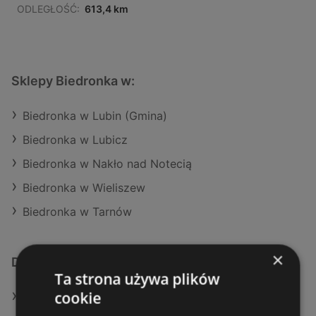
ODLEGŁOŚĆ:
613,4 km
Sklepy Biedronka w:
Biedronka w Lubin (Gmina)
Biedronka w Lubicz
Biedronka w Nakło nad Notecią
Biedronka w Wieliszew
Biedronka w Tarnów
×
Dodatkowe łącza
Ta strona używa plików
cookie
Oferty Biedronka