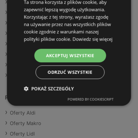
Ta strona korzysta z plików cookie, aby
Oferty Stokrotka
zapewnić lepszą wygodę użytkowania.
Oferty Auchan
Korzystając z tej strony, wyrażasz zgodę
Aktualne gazetki Dealz
na używanie przez nas wszystkich plików
cookie zgodnie z warunkami naszej
Aktualne gazetki Netto
polityki plików cookie.
Dowiedz się więcej
Aktualne gazetki Żabka
Aktualne gazetki E.Leclerc
AKCEPTUJ WSZYSTKIE
Aktualne gazetki Dino
ODRZUĆ WSZYSTKIE
Sklepy Biedronka w Międzyzdroje
POKAŻ SZCZEGÓŁY
Podobne sklepy detaliczne
POWERED BY COOKIESCRIPT
Oferty Aldi
Oferty Makro
Oferty Lidl