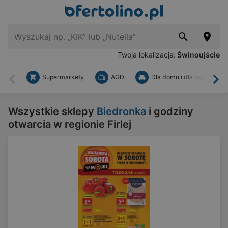
Twoja lokalizacja:
Świnoujście
Supermarkety
AGD
Dla domu i dla ogrodu
Wstecz
Dal
Wszystkie sklepy
Biedronka
i godziny
otwarcia w regionie Firlej