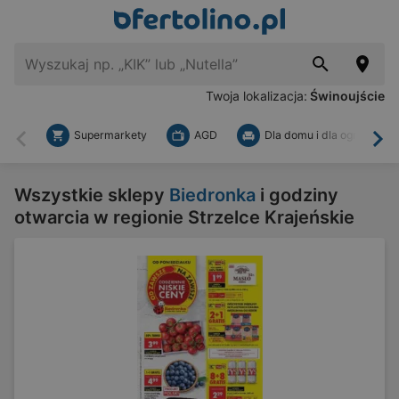
Twoja lokalizacja:
Świnoujście
Supermarkety
AGD
Dla domu i dla ogrodu
Wstecz
Dal
Wszystkie sklepy
Biedronka
i godziny
otwarcia w regionie Strzelce Krajeńskie