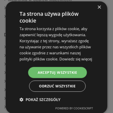
×
Biedronka w Żuromin
Ta strona używa plików
Biedronka w Stary Sącz
cookie
Ta strona korzysta z plików cookie, aby
zapewnić lepszą wygodę użytkowania.
Dodatkowe łącza
Korzystając z tej strony, wyrażasz zgodę
na używanie przez nas wszystkich plików
Oferty Biedronka
cookie zgodnie z warunkami naszej
Oferty Netto
polityki plików cookie.
Dowiedz się więcej
Oferty Auchan
AKCEPTUJ WSZYSTKIE
Aktualne gazetki Makro
Aktualne gazetki Dealz
ODRZUĆ WSZYSTKIE
Aktualne gazetki SPAR
Aktualne gazetki Netto
POKAŻ SZCZEGÓŁY
Aktualne gazetki Auchan
POWERED BY COOKIESCRIPT