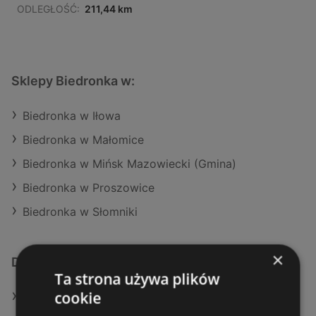
ODLEGŁOŚĆ:
211,44 km
Sklepy Biedronka w:
Biedronka w Iłowa
Biedronka w Małomice
Biedronka w Mińsk Mazowiecki (Gmina)
Biedronka w Proszowice
Biedronka w Słomniki
×
Dodatkowe łącza
Ta strona używa plików
cookie
Oferty Biedronka