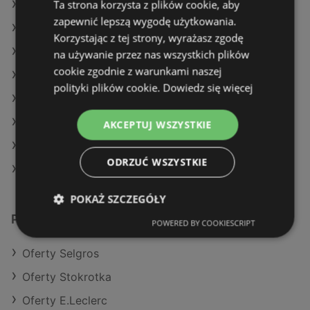
Ta strona korzysta z plików cookie, aby
Oferty Żabka
zapewnić lepszą wygodę użytkowania.
Oferty Carrefour
Korzystając z tej strony, wyrażasz zgodę
Aktualne gazetki POLOmarket
na używanie przez nas wszystkich plików
cookie zgodnie z warunkami naszej
Aktualne gazetki Action
polityki plików cookie.
Dowiedz się więcej
Aktualne gazetki Selgros
Aktualne gazetki Żabka
AKCEPTUJ WSZYSTKIE
Aktualne gazetki SPAR
ODRZUĆ WSZYSTKIE
Sklepy Biedronka w Międzyzdroje
POKAŻ SZCZEGÓŁY
Podobne sklepy detaliczne
POWERED BY COOKIESCRIPT
Oferty Selgros
Oferty Stokrotka
Oferty E.Leclerc