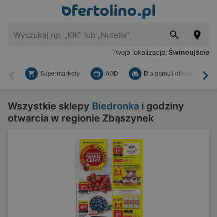
Twoja lokalizacja:
Świnoujście
Supermarkety
AGD
Dla domu i dla ogrodu
Wstecz
Dal
Wszystkie sklepy
Biedronka
i godziny
otwarcia w regionie Zbąszynek