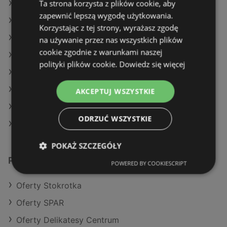
Ta strona korzysta z plików cookie, aby
Oferty Kaufland
zapewnić lepszą wygodę użytkowania.
Oferty SPAR
Korzystając z tej strony, wyrażasz zgodę
Aktualne gazetki Netto
na używanie przez nas wszystkich plików
cookie zgodnie z warunkami naszej
Aktualne gazetki Dino
polityki plików cookie.
Dowiedz się więcej
Aktualne gazetki Gram Market
Aktualne gazetki E.Leclerc
AKCEPTUJ WSZYSTKIE
Aktualne gazetki SPAR
ODRZUĆ WSZYSTKIE
Sklepy Biedronka w Międzyzdroje
POKAŻ SZCZEGÓŁY
Podobne sklepy detaliczne
POWERED BY COOKIESCRIPT
Oferty Stokrotka
Oferty SPAR
Oferty Delikatesy Centrum