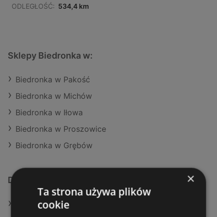
ODLEGŁOŚĆ:
534,4 km
Sklepy Biedronka w:
Biedronka w Pakość
Biedronka w Michów
Biedronka w Iłowa
Biedronka w Proszowice
Biedronka w Grębów
×
Dodatkowe łącza
Ta strona używa plików
cookie
Oferty Biedronka