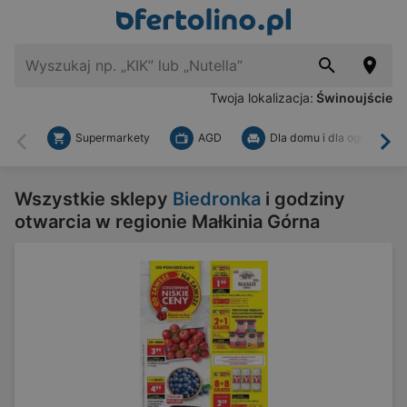
Twoja lokalizacja:
Świnoujście
Supermarkety
AGD
Dla domu i dla ogrodu
Wstecz
Dal
Wszystkie sklepy
Biedronka
i godziny
otwarcia w regionie Małkinia Górna