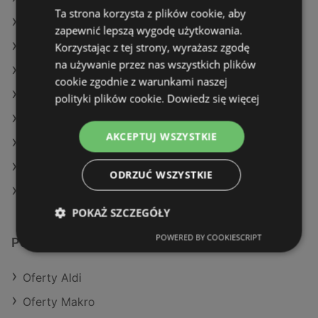
Ta strona korzysta z plików cookie, aby
Oferty Delikatesy Centrum
zapewnić lepszą wygodę użytkowania.
Oferty Carrefour
Korzystając z tej strony, wyrażasz zgodę
na używanie przez nas wszystkich plików
Aktualne gazetki Delikatesy Centrum
cookie zgodnie z warunkami naszej
Aktualne gazetki Stokrotka
polityki plików cookie.
Dowiedz się więcej
Aktualne gazetki Dealz
AKCEPTUJ WSZYSTKIE
Aktualne gazetki E.Leclerc
Aktualne gazetki Żabka
ODRZUĆ WSZYSTKIE
Sklepy Biedronka w Międzyzdroje
POKAŻ SZCZEGÓŁY
POWERED BY COOKIESCRIPT
Podobne sklepy detaliczne
Oferty Aldi
Oferty Makro