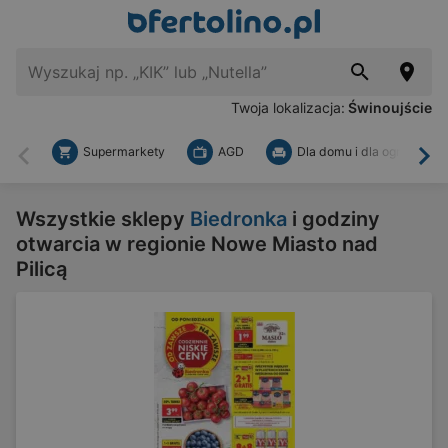
Twoja lokalizacja:
Świnoujście
Supermarkety
AGD
Dla domu i dla ogrodu
Wstecz
Dal
Wszystkie sklepy
Biedronka
i godziny
otwarcia w regionie Nowe Miasto nad
Pilicą