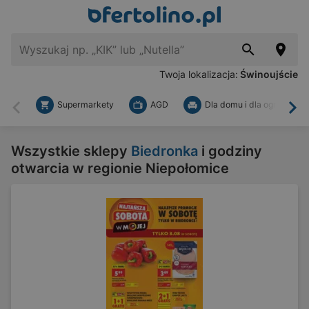
Twoja lokalizacja:
Świnoujście
Supermarkety
AGD
Dla domu i dla ogrodu
Wstecz
Dal
Wszystkie sklepy
Biedronka
i godziny
otwarcia w regionie Niepołomice