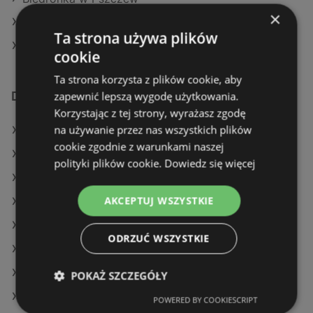
×
Biedronka w Brzostek
Ta strona używa plików
Biedronka w Czarna
cookie
Ta strona korzysta z plików cookie, aby
zapewnić lepszą wygodę użytkowania.
Dodatkowe łącza
Korzystając z tej strony, wyrażasz zgodę
na używanie przez nas wszystkich plików
Oferty Biedronka
cookie zgodnie z warunkami naszej
Oferty SPAR
polityki plików cookie.
Dowiedz się więcej
Oferty Netto
AKCEPTUJ WSZYSTKIE
Aktualne gazetki Dealz
Aktualne gazetki Lidl
ODRZUĆ WSZYSTKIE
Aktualne gazetki Netto
Aktualne gazetki Carrefour
POKAŻ SZCZEGÓŁY
Aktualne gazetki Kaufland
POWERED BY COOKIESCRIPT