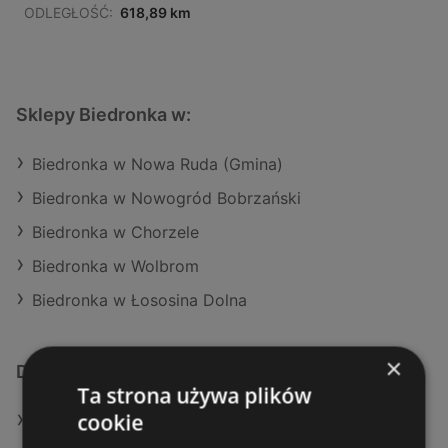
ODLEGŁOŚĆ:
618,89 km
Sklepy Biedronka w:
Biedronka w Nowa Ruda (Gmina)
Biedronka w Nowogród Bobrzański
Biedronka w Chorzele
Biedronka w Wolbrom
Biedronka w Łososina Dolna
×
Dodatkowe łącza
Ta strona używa plików
cookie
Oferty Biedronka