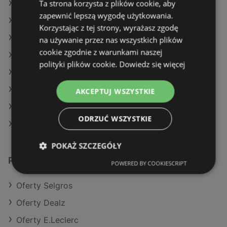
Ta strona korzysta z plików cookie, aby
Oferty SPAR
zapewnić lepszą wygodę użytkowania.
Oferty Gram Market
Korzystając z tej strony, wyrażasz zgodę
Aktualne gazetki POLOmarket
na używanie przez nas wszystkich plików
cookie zgodnie z warunkami naszej
Aktualne gazetki Delikatesy Centrum
polityki plików cookie.
Dowiedz się więcej
Aktualne gazetki SPAR
Aktualne gazetki Lidl
AKCEPTUJ WSZYSTKIE
Aktualne gazetki Makro
ODRZUĆ WSZYSTKIE
Sklepy Biedronka w Międzyzdroje
POKAŻ SZCZEGÓŁY
Podobne sklepy detaliczne
POWERED BY COOKIESCRIPT
Oferty Selgros
Oferty Dealz
Oferty E.Leclerc