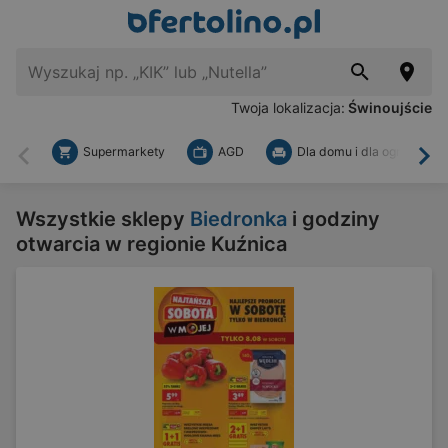
Twoja lokalizacja:
Świnoujście
Supermarkety
AGD
Dla domu i dla ogrodu
Wstecz
Dal
Wszystkie sklepy
Biedronka
i godziny
otwarcia w regionie Kuźnica