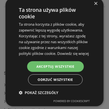
×
Ta strona używa plików
Biedronka
cookie
Ossowski Zakątek 17
Ta strona korzysta z plików cookie, aby
80-299 Gdańsk
zapewnić lepszą wygodę użytkowania.
Korzystając z tej strony, wyrażasz zgodę
OFERTY:
0
na używanie przez nas wszystkich plików
GAZETKI:
3
cookie zgodnie z warunkami naszej
ODLEGŁOŚĆ:
280,66 km
polityki plików cookie.
Dowiedz się więcej
AKCEPTUJ WSZYSTKIE
Sklepy Biedronka w:
ODRZUĆ WSZYSTKIE
Biedronka w Węgliniec
POKAŻ SZCZEGÓŁY
Biedronka w Osielsko
POWERED BY COOKIESCRIPT
Biedronka w Karczew