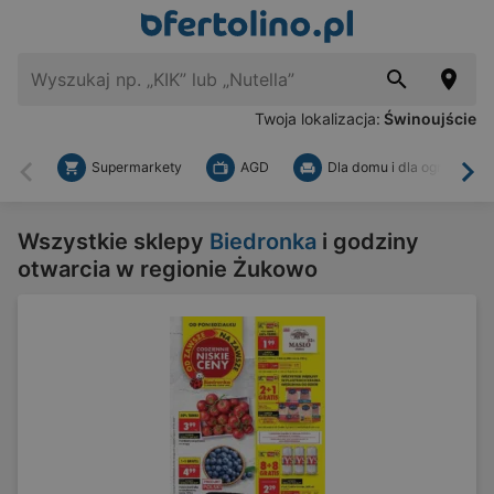
Twoja lokalizacja:
Świnoujście
Supermarkety
AGD
Dla domu i dla ogrodu
Wstecz
Dal
Wszystkie sklepy
Biedronka
i godziny
otwarcia w regionie Żukowo