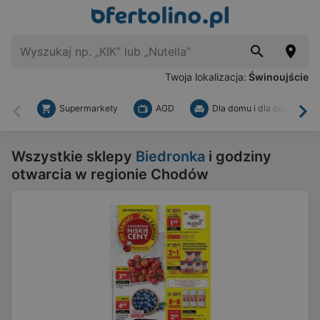
Twoja lokalizacja:
Świnoujście
Supermarkety
AGD
Dla domu i dla ogrodu
Wstecz
Dal
Wszystkie sklepy
Biedronka
i godziny
otwarcia w regionie Chodów