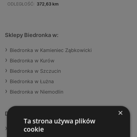
ODLEGŁOŚĆ:
372,63 km
Sklepy Biedronka w:
Biedronka w Kamieniec Ząbkowicki
Biedronka w Kurów
Biedronka w Szczucin
Biedronka w Łużna
Biedronka w Niemodlin
×
Dodatkowe łącza
Ta strona używa plików
cookie
Oferty Biedronka