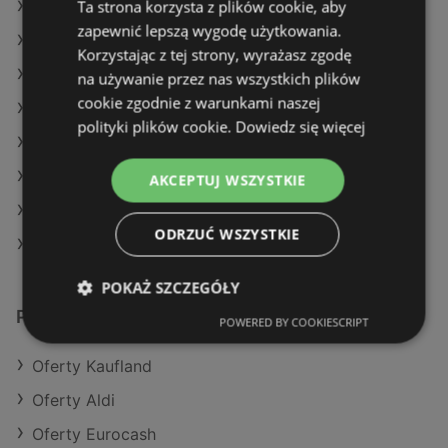
Ta strona korzysta z plików cookie, aby
Oferty Dealz
zapewnić lepszą wygodę użytkowania.
Oferty Auchan
Korzystając z tej strony, wyrażasz zgodę
Aktualne gazetki Delikatesy Centrum
na używanie przez nas wszystkich plików
cookie zgodnie z warunkami naszej
Aktualne gazetki Żabka
polityki plików cookie.
Dowiedz się więcej
Aktualne gazetki Auchan
Aktualne gazetki Carrefour
AKCEPTUJ WSZYSTKIE
Aktualne gazetki Gram Market
ODRZUĆ WSZYSTKIE
Sklepy Biedronka w Międzyzdroje
POKAŻ SZCZEGÓŁY
Podobne sklepy detaliczne
POWERED BY COOKIESCRIPT
Oferty Kaufland
Oferty Aldi
Oferty Eurocash