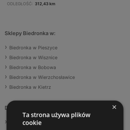
ODLEGŁOŚĆ:
312,43 km
Sklepy Biedronka w:
Biedronka w Pieszyce
Biedronka w Wisznice
Biedronka w Bobowa
Biedronka w Wierzchosławice
Biedronka w Kietrz
×
Dodatkowe łącza
Ta strona używa plików
cookie
Oferty Biedronka