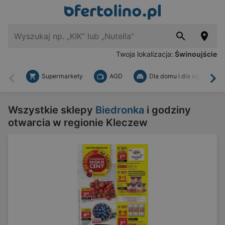
Twoja lokalizacja:
Świnoujście
Supermarkety
AGD
Dla domu i dla ogrodu
Wstecz
Dal
Wszystkie sklepy
Biedronka
i godziny
otwarcia w regionie Kleczew