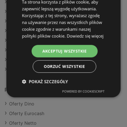
Ta strona korzysta z plików cookie, aby
Oferty Kaufland
zapewnić lepszą wygodę użytkowania.
Oferty Stokrotka
Korzystając z tej strony, wyrażasz zgodę
Aktualne gazetki E.Leclerc
na używanie przez nas wszystkich plików
cookie zgodnie z warunkami naszej
Aktualne gazetki Lidl
polityki plików cookie.
Dowiedz się więcej
Aktualne gazetki Dino
Aktualne gazetki Auchan
AKCEPTUJ WSZYSTKIE
Aktualne gazetki SPAR
ODRZUĆ WSZYSTKIE
Sklepy Biedronka w Międzyzdroje
POKAŻ SZCZEGÓŁY
Podobne sklepy detaliczne
POWERED BY COOKIESCRIPT
Oferty Dino
Oferty Eurocash
Oferty Netto