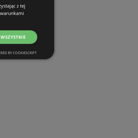
stając z tej
Oferty Aldi
z warunkami
Oferty Dino
Oferty Makro
 WSZYSTKIE
Oferty Netto
Oferty E.Leclerc
RED BY COOKIESCRIPT