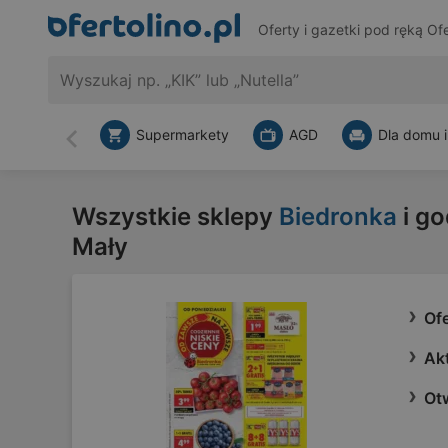
Oferty i gazetki pod ręką
Ofe
Supermarkety
AGD
Dla domu i
Wstecz
Wszystkie sklepy
Biedronka
i go
Mały
Of
Ak
Ot