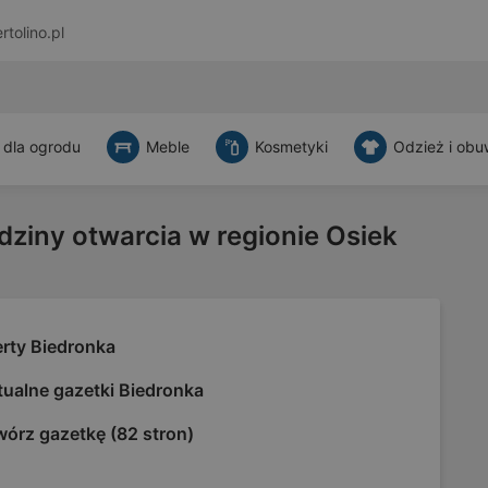
rtolino.pl
 dla ogrodu
Meble
Kosmetyki
Odzież i obu
dziny otwarcia w regionie Osiek
erty Biedronka
tualne gazetki Biedronka
wórz gazetkę (82 stron)