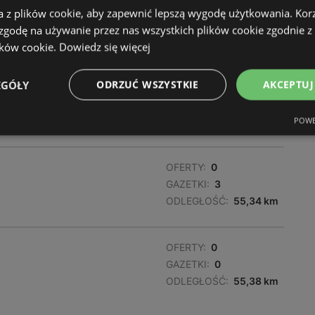
a z plików cookie, aby zapewnić lepszą wygodę użytkowania. Korzy
GAZETKI:
3
 zgodę na używanie przez nas wszystkich plików cookie zgodnie 
ODLEGŁOŚĆ:
54,67 km
ików cookie.
Dowiedz się więcej
EGÓŁY
ODRZUĆ WSZYSTKIE
AKCEPTUJ
OFERTY:
0
GAZETKI:
3
ODLEGŁOŚĆ:
54,99 km
POWE
OFERTY:
0
GAZETKI:
3
ODLEGŁOŚĆ:
55,34 km
OFERTY:
0
GAZETKI:
0
ODLEGŁOŚĆ:
55,38 km