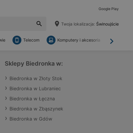
Google Play
Twoja lokalizacja:
Świnoujście
wie
Telecom
Komputery i akcesoria
Sklepy
Dalej
Sklepy Biedronka w:
Biedronka w Złoty Stok
Biedronka w Lubraniec
Biedronka w Łęczna
Biedronka w Zbąszynek
Biedronka w Gdów