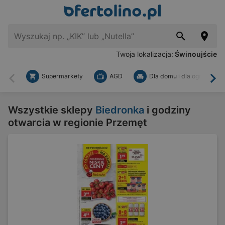
Twoja lokalizacja:
Świnoujście
Supermarkety
AGD
Dla domu i dla ogrodu
Wstecz
Dal
Wszystkie sklepy
Biedronka
i godziny
otwarcia w regionie Przemęt