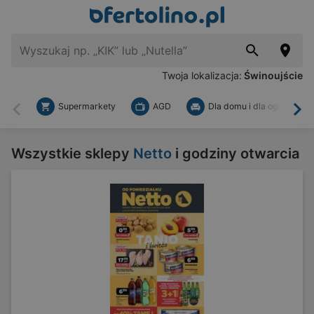
Twoja lokalizacja:
Świnoujście
Supermarkety
AGD
Dla domu i dla ogrodu
Wstecz
Dal
Wszystkie sklepy
Netto
i godziny otwarcia