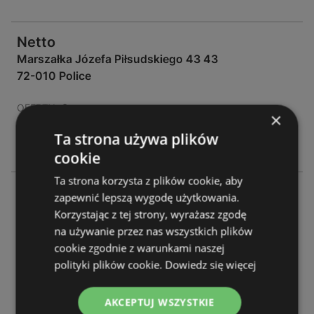
Netto
Marszałka Józefa Piłsudskiego 43 43
72-010 Police
OFERTY:
0
×
GAZETKI:
1
Ta strona używa plików
ODLEGŁOŚĆ:
44,61 km
cookie
Ta strona korzysta z plików cookie, aby
Netto
zapewnić lepszą wygodę użytkowania.
Szczecińska 7a 7a
Korzystając z tej strony, wyrażasz zgodę
72-003 Dobra
na używanie przez nas wszystkich plików
cookie zgodnie z warunkami naszej
OFERTY:
0
polityki plików cookie.
Dowiedz się więcej
GAZETKI:
1
ODLEGŁOŚĆ:
46,81 km
AKCEPTUJ WSZYSTKIE