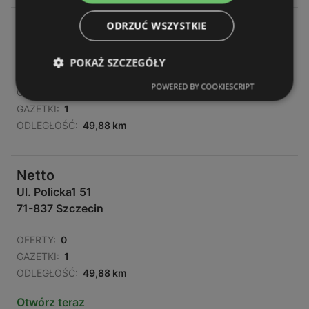
ODRZUĆ WSZYSTKIE
Netto
Ul. Policka 1 51 1 51
71-837 Szczecin
POKAŻ SZCZEGÓŁY
POWERED BY COOKIESCRIPT
OFERTY:
0
GAZETKI:
1
ODLEGŁOŚĆ:
49,88 km
Netto
Ul. Policka1 51
71-837 Szczecin
OFERTY:
0
GAZETKI:
1
ODLEGŁOŚĆ:
49,88 km
Otwórz teraz