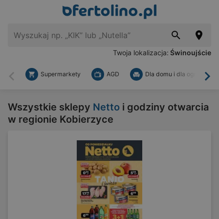
Twoja lokalizacja:
Świnoujście
Supermarkety
AGD
Dla domu i dla ogrodu
Wstecz
Dal
Wszystkie sklepy
Netto
i godziny otwarcia
w regionie Kobierzyce