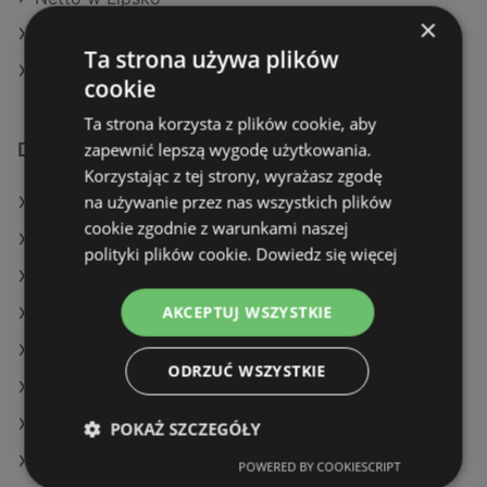
×
Netto w Sokółka
Ta strona używa plików
Netto w Trzebiatów
cookie
Ta strona korzysta z plików cookie, aby
zapewnić lepszą wygodę użytkowania.
Dodatkowe łącza
Korzystając z tej strony, wyrażasz zgodę
na używanie przez nas wszystkich plików
Oferty Netto
cookie zgodnie z warunkami naszej
Oferty Dino
polityki plików cookie.
Dowiedz się więcej
Oferty Biedronka
AKCEPTUJ WSZYSTKIE
Aktualne gazetki Action
Aktualne gazetki Biedronka
ODRZUĆ WSZYSTKIE
Aktualne gazetki Gram Market
Aktualne gazetki SPAR
POKAŻ SZCZEGÓŁY
Aktualne gazetki Aldi
POWERED BY COOKIESCRIPT