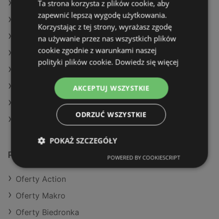
Ta strona korzysta z plików cookie, aby
Oferty Kaufland
zapewnić lepszą wygodę użytkowania.
Oferty Delikatesy Centrum
Korzystając z tej strony, wyrażasz zgodę
Aktualne gazetki Kaufland
na używanie przez nas wszystkich plików
cookie zgodnie z warunkami naszej
Aktualne gazetki Dealz
polityki plików cookie.
Dowiedz się więcej
Aktualne gazetki Carrefour
Aktualne gazetki Makro
AKCEPTUJ WSZYSTKIE
Aktualne gazetki Stokrotka
ODRZUĆ WSZYSTKIE
Sklepy Netto w Międzyzdroje
POKAŻ SZCZEGÓŁY
Podobne sklepy detaliczne
POWERED BY COOKIESCRIPT
Oferty Action
Oferty Makro
Oferty Biedronka