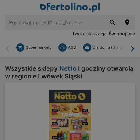
Twoja lokalizacja:
Świnoujście
Supermarkety
AGD
Dla domu i dla ogrodu
Wstecz
Dal
Wszystkie sklepy
Netto
i godziny otwarcia
w regionie Lwówek Śląski