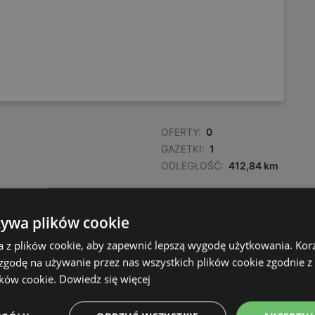
OFERTY:
0
GAZETKI:
1
ODLEGŁOŚĆ:
412,84 km
OFERTY:
0
żywa plików cookie
GAZETKI:
1
a z plików cookie, aby zapewnić lepszą wygodę użytkowania. Korzy
ODLEGŁOŚĆ:
412,87 km
 zgodę na używanie przez nas wszystkich plików cookie zgodnie 
ików cookie.
Dowiedz się więcej
OFERTY:
0
GAZETKI:
1