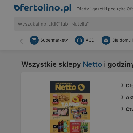
Oferty i gazetki pod ręką
Ofe
Supermarkety
AGD
Dla domu i
Wstecz
Wszystkie sklepy
Netto
i godzin
Ofe
Akt
Ot