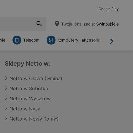
Google Play
Twoja lokalizacja:
Świnoujście
wie
Telecom
Komputery i akcesoria
Sklepy
Dalej
Sklepy Netto w:
Netto w Oława (Gmina)
Netto w Sobótka
Netto w Wyszków
Netto w Nysa
Netto w Nowy Tomyśl