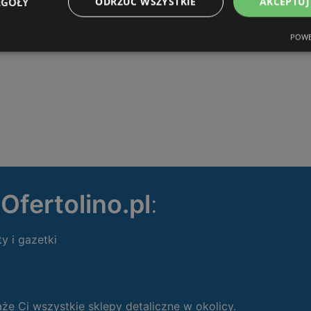
EGÓŁY
ODRZUĆ WSZYSTKIE
AKCEPTUJ
ODLEGŁOŚĆ:
412,87 km
POWE
ę
Ofertolino.pl
:
ty i gazetki
 Ci wszystkie sklepy detaliczne w okolicy.