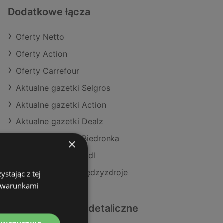
Dodatkowe łącza
Oferty Netto
Oferty Action
Oferty Carrefour
Aktualne gazetki Selgros
Aktualne gazetki Action
Aktualne gazetki Dealz
Aktualne gazetki Biedronka
×
Aktualne gazetki Lidl
Sklepy Netto w Międzyzdroje
stając z tej
z warunkami
Podobne sklepy detaliczne