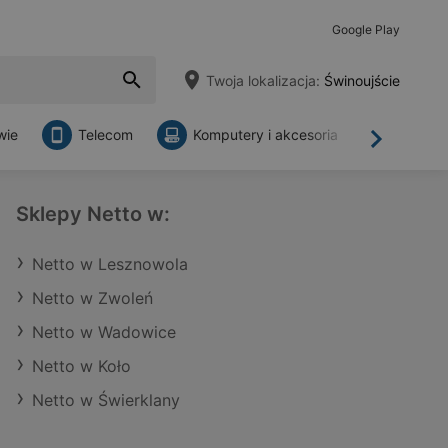
Google Play
Twoja lokalizacja:
Świnoujście
wie
Telecom
Komputery i akcesoria
Sklepy
Dalej
Sklepy Netto w:
Netto w Lesznowola
Netto w Zwoleń
Netto w Wadowice
Netto w Koło
Netto w Świerklany