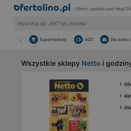
Oferty i gazetki pod ręką
Ofe
Supermarkety
AGD
Dla domu i
Wstecz
Wszystkie sklepy
Netto
i godzin
Ofe
Akt
Ot