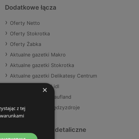
Dodatkowe łącza
Oferty Netto
Oferty Stokrotka
Oferty Żabka
Aktualne gazetki Makro
Aktualne gazetki Stokrotka
Aktualne gazetki Delikatesy Centrum
Aktualne gazetki Lidl
×
Aktualne gazetki Kaufland
Sklepy Netto w Międzyzdroje
stając z tej
z warunkami
Podobne sklepy detaliczne