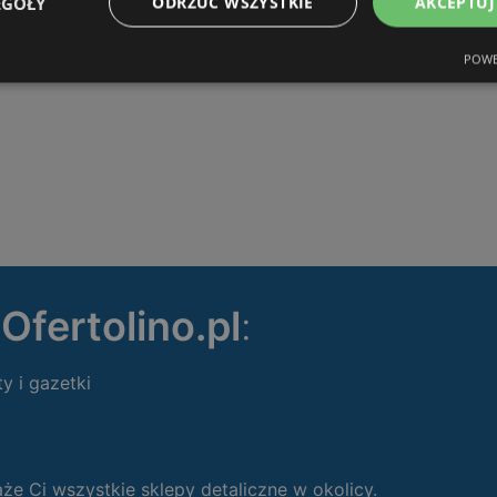
EGÓŁY
ODRZUĆ WSZYSTKIE
AKCEPTUJ
POWE
ę
Ofertolino.pl
:
ty i gazetki
 Ci wszystkie sklepy detaliczne w okolicy.