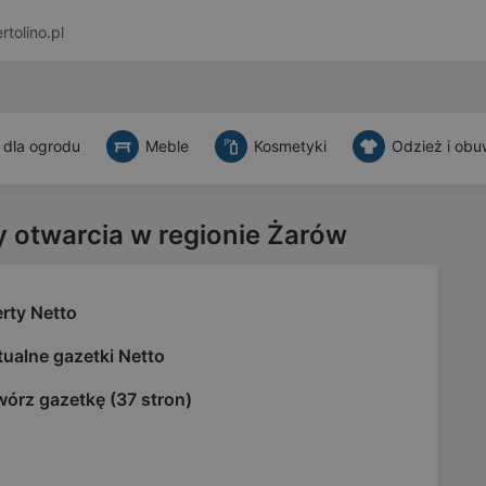
rtolino.pl
 dla ogrodu
Meble
Kosmetyki
Odzież i obu
y otwarcia w regionie Żarów
rty Netto
ualne gazetki Netto
wórz gazetkę (37 stron)