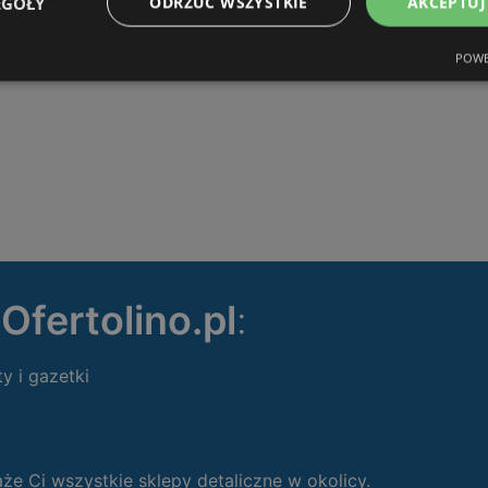
EGÓŁY
ODRZUĆ WSZYSTKIE
AKCEPTUJ
POWE
ę
Ofertolino.pl
:
ty i gazetki
 Ci wszystkie sklepy detaliczne w okolicy.