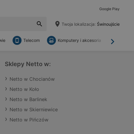
Google Play
Twoja lokalizacja:
Świnoujście
wie
Telecom
Komputery i akcesoria
Sklepy
Dalej
Sklepy Netto w:
Netto w Chocianów
Netto w Koło
Netto w Barlinek
Netto w Skierniewice
Netto w Pińczów