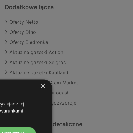
Dodatkowe łącza
Oferty Netto
Oferty Dino
Oferty Biedronka
Aktualne gazetki Action
Aktualne gazetki Selgros
Aktualne gazetki Kaufland
Aktualne gazetki Gram Market
×
Aktualne gazetki Eurocash
Sklepy Netto w Międzyzdroje
stając z tej
z warunkami
Podobne sklepy detaliczne