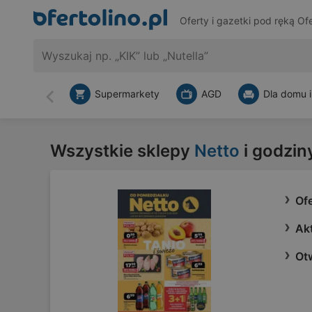
Oferty i gazetki pod ręką
Ofe
Supermarkety
AGD
Dla domu i
Wstecz
Wszystkie sklepy
Netto
i godzin
Ofe
Akt
Ot