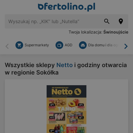
Twoja lokalizacja:
Świnoujście
Supermarkety
AGD
Dla domu i dla ogrodu
Wstecz
Dal
Wszystkie sklepy
Netto
i godziny otwarcia
w regionie Sokółka