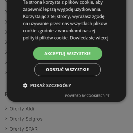
Ta strona korzysta z plików cookie, aby
Oferty Eurocash
zapewnić lepszą wygodę użytkowania.
Oferty Gram Market
Korzystając z tej strony, wyrażasz zgodę
Aktualne gazetki Action
na używanie przez nas wszystkich plików
cookie zgodnie z warunkami naszej
Aktualne gazetki Stokrotka
polityki plików cookie.
Dowiedz się więcej
Aktualne gazetki Carrefour
Aktualne gazetki Kaufland
AKCEPTUJ WSZYSTKIE
Aktualne gazetki Makro
ODRZUĆ WSZYSTKIE
Sklepy Netto w Międzyzdroje
POKAŻ SZCZEGÓŁY
Podobne sklepy detaliczne
POWERED BY COOKIESCRIPT
Oferty Aldi
Oferty Selgros
Oferty SPAR