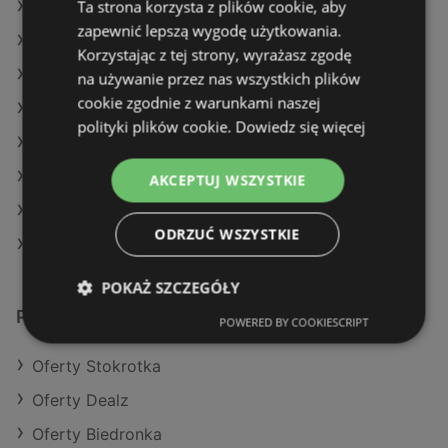
Ta strona korzysta z plików cookie, aby
Oferty Makro
zapewnić lepszą wygodę użytkowania.
Oferty SPAR
Korzystając z tej strony, wyrażasz zgodę
Aktualne gazetki Dealz
na używanie przez nas wszystkich plików
cookie zgodnie z warunkami naszej
Aktualne gazetki Action
polityki plików cookie.
Dowiedz się więcej
Aktualne gazetki Stokrotka
Aktualne gazetki Aldi
AKCEPTUJ WSZYSTKIE
Aktualne gazetki Carrefour
ODRZUĆ WSZYSTKIE
Sklepy Netto w Międzyzdroje
POKAŻ SZCZEGÓŁY
Podobne sklepy detaliczne
POWERED BY COOKIESCRIPT
Oferty Stokrotka
Oferty Dealz
Oferty Biedronka