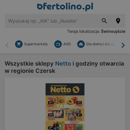
Twoja lokalizacja:
Świnoujście
Supermarkety
AGD
Dla domu i dla ogrodu
Wstecz
Dal
Wszystkie sklepy
Netto
i godziny otwarcia
w regionie Czersk