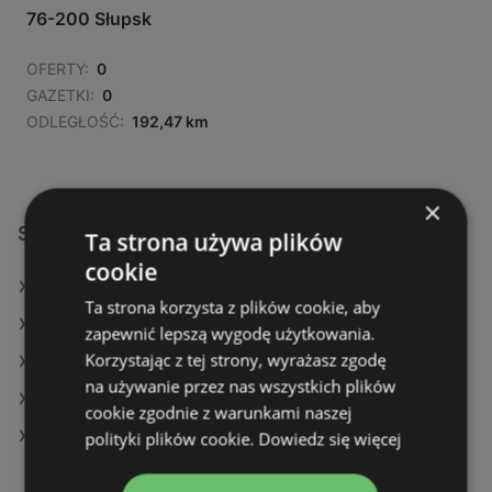
76-200 Słupsk
OFERTY:
0
GAZETKI:
0
ODLEGŁOŚĆ:
192,47 km
×
Sklepy Netto w:
Ta strona używa plików
cookie
Netto w Oława (Gmina)
Ta strona korzysta z plików cookie, aby
Netto w Łuków (Gmina)
zapewnić lepszą wygodę użytkowania.
Korzystając z tej strony, wyrażasz zgodę
Netto w Kozienice
na używanie przez nas wszystkich plików
Netto w Orneta
cookie zgodnie z warunkami naszej
Netto w Pszczyna
polityki plików cookie.
Dowiedz się więcej