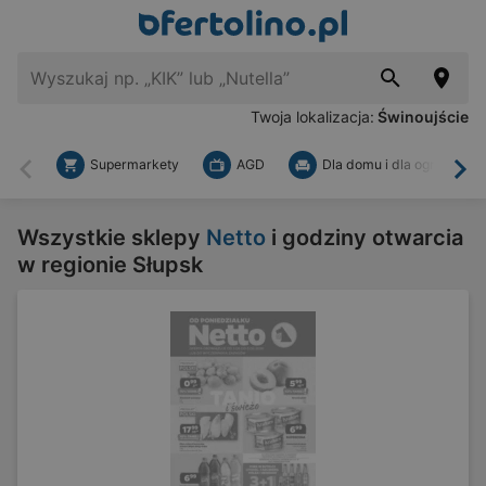
Twoja lokalizacja:
Świnoujście
Supermarkety
AGD
Dla domu i dla ogrodu
Wstecz
Dal
Wszystkie sklepy
Netto
i godziny otwarcia
w regionie Słupsk