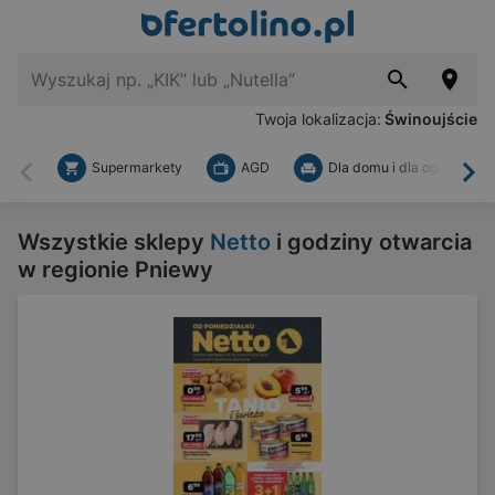
Twoja lokalizacja:
Świnoujście
Supermarkety
AGD
Dla domu i dla ogrodu
Wstecz
Dal
Wszystkie sklepy
Netto
i godziny otwarcia
w regionie Pniewy