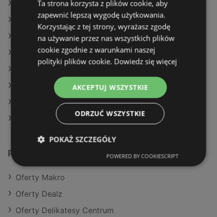
Ta strona korzysta z plików cookie, aby
Oferty Selgros
zapewnić lepszą wygodę użytkowania.
Oferty Delikatesy Centrum
Korzystając z tej strony, wyrażasz zgodę
Aktualne gazetki POLOmarket
na używanie przez nas wszystkich plików
cookie zgodnie z warunkami naszej
Aktualne gazetki SPAR
polityki plików cookie.
Dowiedz się więcej
Aktualne gazetki Dino
Aktualne gazetki Carrefour
AKCEPTUJ WSZYSTKIE
Aktualne gazetki Stokrotka
ODRZUĆ WSZYSTKIE
Sklepy Netto w Międzyzdroje
POKAŻ SZCZEGÓŁY
Podobne sklepy detaliczne
POWERED BY COOKIESCRIPT
Oferty Makro
Oferty Dealz
Oferty Delikatesy Centrum