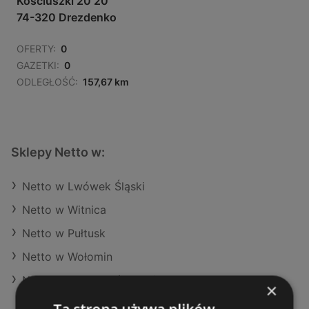
Kościuszki 20 20
74-320 Drezdenko
OFERTY:
0
GAZETKI:
0
ODLEGŁOŚĆ:
157,67 km
Sklepy Netto w:
Netto w Lwówek Śląski
Netto w Witnica
Netto w Pułtusk
Netto w Wołomin
Netto w Stargard (Gmina)
×