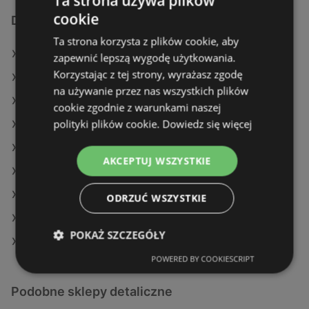
Ta strona używa plików
cookie
Dodatkowe łącza
Ta strona korzysta z plików cookie, aby
Oferty Netto
zapewnić lepszą wygodę użytkowania.
Korzystając z tej strony, wyrażasz zgodę
Oferty E.Leclerc
na używanie przez nas wszystkich plików
Oferty Auchan
cookie zgodnie z warunkami naszej
polityki plików cookie.
Dowiedz się więcej
Aktualne gazetki Lidl
Aktualne gazetki SPAR
AKCEPTUJ WSZYSTKIE
Aktualne gazetki Gram Market
Aktualne gazetki Biedronka
ODRZUĆ WSZYSTKIE
Aktualne gazetki Selgros
POKAŻ SZCZEGÓŁY
Sklepy Netto w Międzyzdroje
POWERED BY COOKIESCRIPT
Podobne sklepy detaliczne