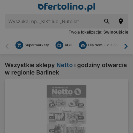
Twoja lokalizacja:
Świnoujście
Supermarkety
AGD
Dla domu i dla ogrodu
Wstecz
Dal
Wszystkie sklepy
Netto
i godziny otwarcia
w regionie Barlinek