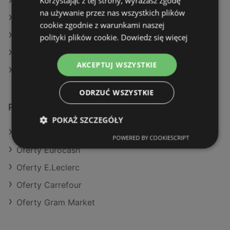
Korzystając z tej strony, wyrażasz zgodę
Aktualne gazetki Selgros
na używanie przez nas wszystkich plików
Aktualne gazetki Stokrotka
cookie zgodnie z warunkami naszej
Aktualne gazetki Dealz
polityki plików cookie.
Dowiedz się więcej
Aktualne gazetki Kaufland
AKCEPTUJ WSZYSTKIE
Sklepy Netto w Międzyzdroje
ODRZUĆ WSZYSTKIE
Podobne sklepy detaliczne
POKAŻ SZCZEGÓŁY
Oferty Makro
POWERED BY COOKIESCRIPT
Oferty Eurocash
Oferty E.Leclerc
Oferty Carrefour
Oferty Gram Market