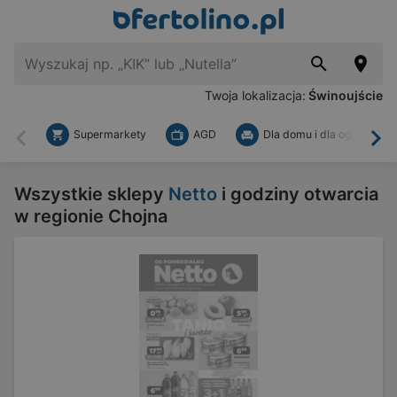
Twoja lokalizacja:
Świnoujście
Supermarkety
AGD
Dla domu i dla ogrodu
Wstecz
Dal
Wszystkie sklepy
Netto
i godziny otwarcia
w regionie Chojna