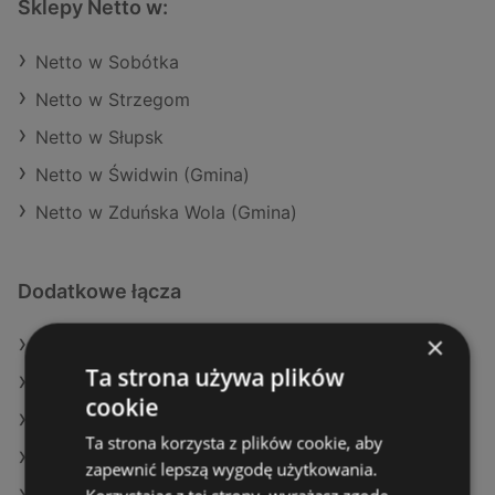
Sklepy Netto w:
Netto w Sobótka
Netto w Strzegom
Netto w Słupsk
Netto w Świdwin (Gmina)
Netto w Zduńska Wola (Gmina)
Dodatkowe łącza
×
Oferty Netto
Ta strona używa plików
Oferty POLOmarket
cookie
Oferty Selgros
Ta strona korzysta z plików cookie, aby
Aktualne gazetki Lidl
zapewnić lepszą wygodę użytkowania.