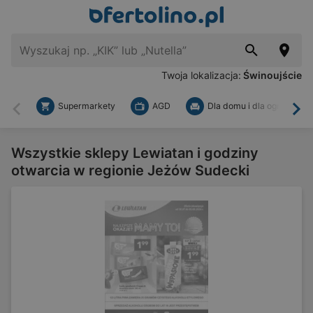
Twoja lokalizacja:
Świnoujście
Supermarkety
AGD
Dla domu i dla ogrodu
Wstecz
Dal
Wszystkie sklepy Lewiatan i godziny
otwarcia w regionie Jeżów Sudecki