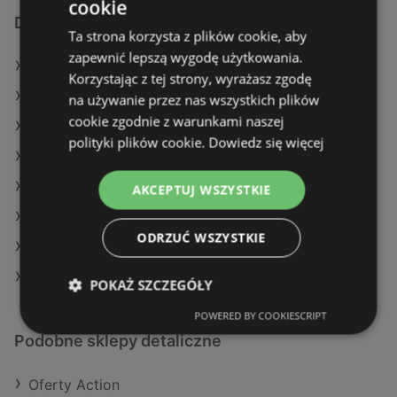
cookie
Dodatkowe łącza
Ta strona korzysta z plików cookie, aby
zapewnić lepszą wygodę użytkowania.
Oferty Action
Korzystając z tej strony, wyrażasz zgodę
Oferty Auchan
na używanie przez nas wszystkich plików
cookie zgodnie z warunkami naszej
Aktualne gazetki Action
polityki plików cookie.
Dowiedz się więcej
Aktualne gazetki Biedronka
Aktualne gazetki Dino
AKCEPTUJ WSZYSTKIE
Aktualne gazetki E.Leclerc
ODRZUĆ WSZYSTKIE
Aktualne gazetki Makro
Sklepy Lewiatan w Wolin
POKAŻ SZCZEGÓŁY
POWERED BY COOKIESCRIPT
Podobne sklepy detaliczne
Oferty Action