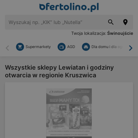
Twoja lokalizacja:
Świnoujście
Supermarkety
AGD
Dla domu i dla ogrodu
Wstecz
Dal
Wszystkie sklepy Lewiatan i godziny
otwarcia w regionie Kruszwica