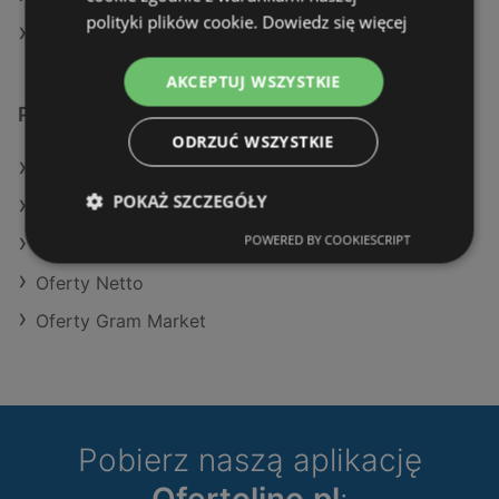
polityki plików cookie.
Dowiedz się więcej
Sklepy Lewiatan w Wolin
AKCEPTUJ WSZYSTKIE
Podobne sklepy detaliczne
ODRZUĆ WSZYSTKIE
Oferty Action
POKAŻ SZCZEGÓŁY
Oferty Eurocash
POWERED BY COOKIESCRIPT
Oferty Stokrotka
Oferty Netto
Oferty Gram Market
Pobierz naszą aplikację