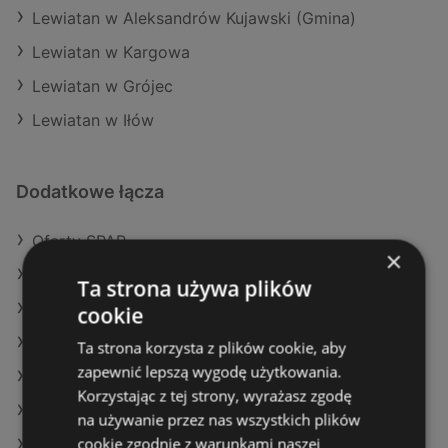
Lewiatan w Aleksandrów Kujawski (Gmina)
Lewiatan w Kargowa
Lewiatan w Grójec
Lewiatan w Iłów
Dodatkowe łącza
Oferty SPAR
×
Oferty E.Leclerc
Ta strona używa plików
Aktualne gazetki Eurocash
cookie
Aktualne gazetki Netto
Ta strona korzysta z plików cookie, aby
zapewnić lepszą wygodę użytkowania.
Aktualne gazetki Carrefour
Korzystając z tej strony, wyrażasz zgodę
Aktualne gazetki Delikatesy Centrum
na używanie przez nas wszystkich plików
cookie zgodnie z warunkami naszej
Aktualne gazetki Gram Market