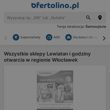
Twoja lokalizacja:
Świnoujście
Supermarkety
AGD
Dla domu i dla ogrodu
Wstecz
Dal
Wszystkie sklepy Lewiatan i godziny
otwarcia w regionie Włocławek