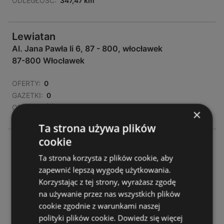
ODLEGŁOŚĆ:
347,47 km
Lewiatan
Al. Jana Pawła Ii 6, 87 - 800, włocławek
87-800 Włocławek
OFERTY:
0
GAZETKI:
0
ODLEGŁOŚĆ:
347,51 km
×
Ta strona używa plików
cookie
Lewiatan
Kaliska 89b
Ta strona korzysta z plików cookie, aby
87-812 Włocławek
zapewnić lepszą wygodę użytkowania.
Korzystając z tej strony, wyrażasz zgodę
OFERTY:
0
na używanie przez nas wszystkich plików
GAZETKI:
0
cookie zgodnie z warunkami naszej
ODLEGŁOŚĆ:
347,87 km
polityki plików cookie.
Dowiedz się więcej