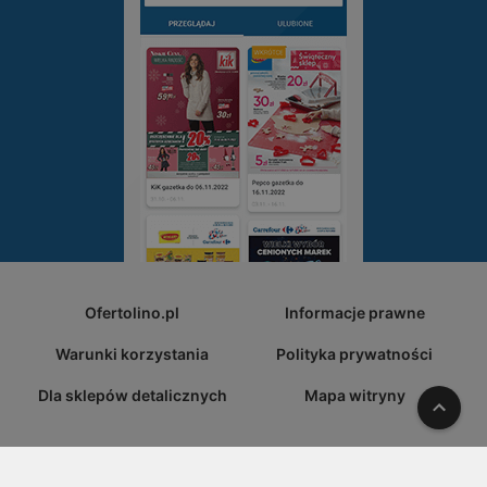
Ofertolino.pl
Informacje prawne
Warunki korzystania
Polityka prywatności
Dla sklepów detalicznych
Mapa witryny
W gó