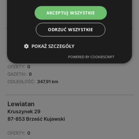
Otwórz teraz
AKCEPTUJ WSZYSTKIE
Poniedziałek - Sobota
06:00
-
21:00
ODRZUĆ WSZYSTKIE
Lewiatan
Tadeusza Kościuszki 23, 87 - 800, włocławek
POKAŻ SZCZEGÓŁY
87-800 Włocławek
POWERED BY COOKIESCRIPT
OFERTY:
0
GAZETKI:
0
ODLEGŁOŚĆ:
347,91 km
Lewiatan
Kruszynek 29
87-853 Brześć Kujawski
OFERTY:
0