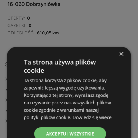
16-060 Dobrzyniówka
OFERTY:
0
GAZETKI:
0
ODLEGŁOŚĆ:
610,05 km
×
Ta strona używa plików
Sklepy Lewiatan w:
cookie
Lewiatan w Bierutów
Ta strona korzysta z plików cookie, aby
zapewnić lepszą wygodę użytkowania.
Lewiatan w Łysomice
Korzystając z tej strony, wyrażasz zgodę
Lewiatan w Trzydnik Duży
na używanie przez nas wszystkich plików
cookie zgodnie z warunkami naszej
Lewiatan w Rzepin
polityki plików cookie.
Dowiedz się więcej
Lewiatan w Zwierzyn
AKCEPTUJ WSZYSTKIE