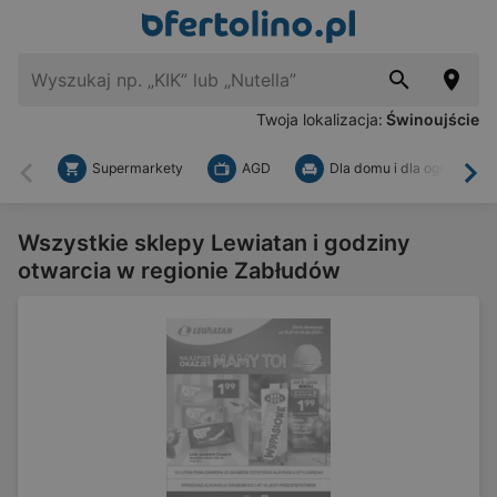
Twoja lokalizacja:
Świnoujście
Supermarkety
AGD
Dla domu i dla ogrodu
Wstecz
Dal
Wszystkie sklepy Lewiatan i godziny
otwarcia w regionie Zabłudów