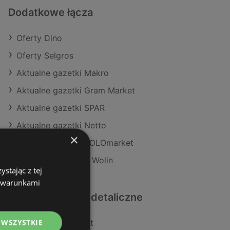
Dodatkowe łącza
Oferty Dino
Oferty Selgros
Aktualne gazetki Makro
Aktualne gazetki Gram Market
Aktualne gazetki SPAR
Aktualne gazetki Netto
×
Aktualne gazetki POLOmarket
Sklepy Lewiatan w Wolin
stając z tej
z warunkami
Podobne sklepy detaliczne
 WSZYSTKIE
Oferty POLOmarket