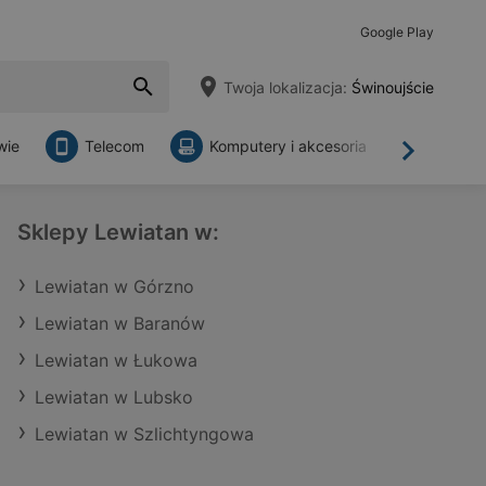
Google Play
Twoja lokalizacja:
Świnoujście
wie
Telecom
Komputery i akcesoria
Sklepy
Dalej
Sklepy Lewiatan w:
Lewiatan w Górzno
Lewiatan w Baranów
Lewiatan w Łukowa
Lewiatan w Lubsko
Lewiatan w Szlichtyngowa