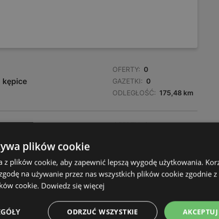
OFERTY:
0
 kępice
GAZETKI:
0
ODLEGŁOŚĆ:
175,48 km
OFERTY:
0
GAZETKI:
0
żywa plików cookie
ODLEGŁOŚĆ:
175,76 km
a z plików cookie, aby zapewnić lepszą wygodę użytkowania. Korzy
 zgodę na używanie przez nas wszystkich plików cookie zgodnie 
ików cookie.
Dowiedz się więcej
EGÓŁY
ODRZUĆ WSZYSTKIE
AKCEPTUJ