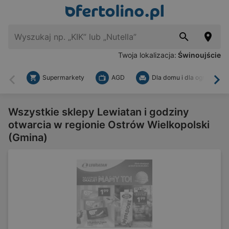
Twoja lokalizacja:
Świnoujście
Supermarkety
AGD
Dla domu i dla ogrodu
Wstecz
Dal
Wszystkie sklepy Lewiatan i godziny
otwarcia w regionie Ostrów Wielkopolski
(Gmina)