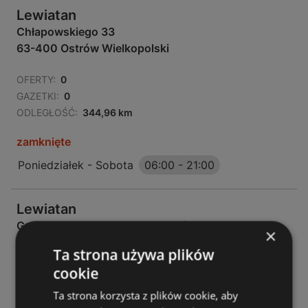
Lewiatan
Chłapowskiego 33
63-400 Ostrów Wielkopolski
OFERTY:
0
GAZETKI:
0
ODLEGŁOŚĆ:
344,96 km
zamknięte
Poniedziałek - Sobota
06:00
-
21:00
Lewiatan
Grabowska 232, 63 - 400, ostrów wielkopolski
×
63-400 Ostrów Wielkopolski
Ta strona używa plików
cookie
OFERTY:
0
GAZETKI:
0
Ta strona korzysta z plików cookie, aby
ODLEGŁOŚĆ:
349,11 km