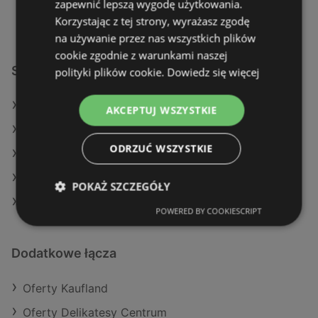
zapewnić lepszą wygodę użytkowania.
Korzystając z tej strony, wyrażasz zgodę
na używanie przez nas wszystkich plików
cookie zgodnie z warunkami naszej
Sklepy Lewiatan w:
polityki plików cookie.
Dowiedz się więcej
Lewiatan w Szczytna
AKCEPTUJ WSZYSTKIE
Lewiatan w Sadki
ODRZUĆ WSZYSTKIE
Lewiatan w Kraśnik (Gmina)
Lewiatan w Radzyń Podlaski
POKAŻ SZCZEGÓŁY
Lewiatan w Kłodawa
POWERED BY COOKIESCRIPT
Dodatkowe łącza
Oferty Kaufland
Oferty Delikatesy Centrum