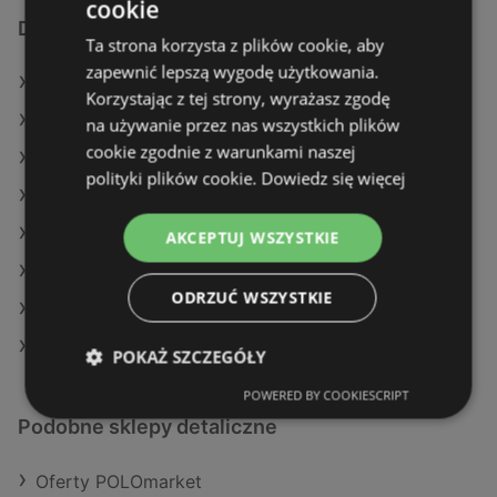
cookie
Dodatkowe łącza
Ta strona korzysta z plików cookie, aby
zapewnić lepszą wygodę użytkowania.
Oferty POLOmarket
Korzystając z tej strony, wyrażasz zgodę
Oferty Stokrotka
na używanie przez nas wszystkich plików
cookie zgodnie z warunkami naszej
Aktualne gazetki SPAR
polityki plików cookie.
Dowiedz się więcej
Aktualne gazetki Biedronka
Aktualne gazetki Aldi
AKCEPTUJ WSZYSTKIE
Aktualne gazetki POLOmarket
ODRZUĆ WSZYSTKIE
Aktualne gazetki Selgros
Sklepy Lewiatan w Wolin
POKAŻ SZCZEGÓŁY
POWERED BY COOKIESCRIPT
Podobne sklepy detaliczne
Oferty POLOmarket