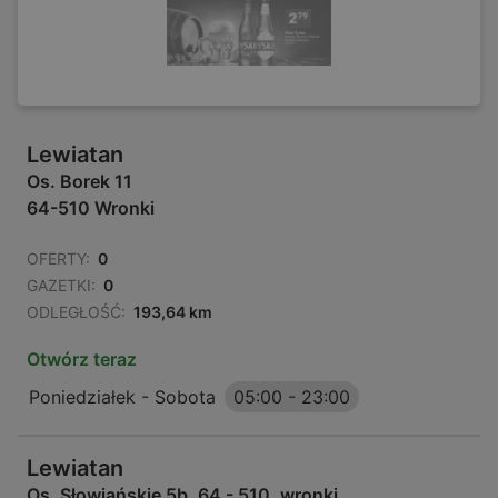
Lewiatan
Os. Borek 11
64-510 Wronki
OFERTY:
0
GAZETKI:
0
ODLEGŁOŚĆ:
193,64 km
Otwórz teraz
Poniedziałek - Sobota
05:00
-
23:00
Lewiatan
Os. Słowiańskie 5b, 64 - 510, wronki