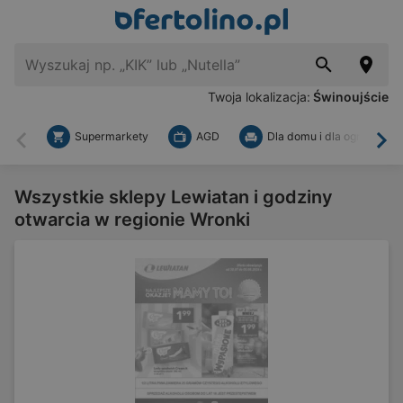
Twoja lokalizacja:
Świnoujście
Supermarkety
AGD
Dla domu i dla ogrodu
Wstecz
Dal
Wszystkie sklepy Lewiatan i godziny
otwarcia w regionie Wronki