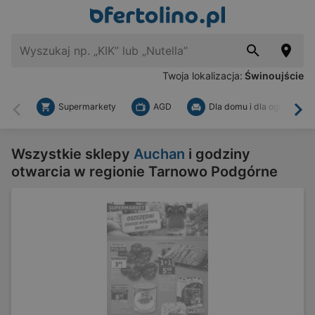
Twoja lokalizacja:
Świnoujście
Supermarkety
AGD
Dla domu i dla ogrodu
Wstecz
Dal
Wszystkie sklepy
Auchan
i godziny
otwarcia w regionie Tarnowo Podgórne