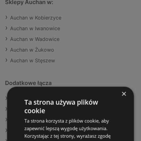
Sklepy Auchan w:
Auchan w Kobierzyce
Auchan w Iwanowice
Auchan w Wadowice
Auchan w Żukowo
Auchan w Stęszew
Dodatkowe łącza
×
Oferty Auchan
Ta strona używa plików
cookie
Oferty Makro
Oferty Carrefour
Ta strona korzysta z plików cookie, aby
zapewnić lepszą wygodę użytkowania.
Aktualne gazetki Gram Market
Korzystając z tej strony, wyrażasz zgodę