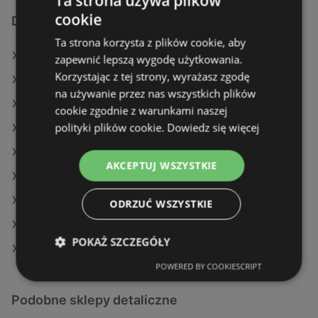
Ta strona używa plików
cookie
Dodatkowe łącza
Ta strona korzysta z plików cookie, aby
Oferty Lidl
zapewnić lepszą wygodę użytkowania.
Korzystając z tej strony, wyrażasz zgodę
Oferty Eurocash
na używanie przez nas wszystkich plików
Oferty Stokrotka
cookie zgodnie z warunkami naszej
polityki plików cookie.
Dowiedz się więcej
Aktualne gazetki Dino
Aktualne gazetki Delikatesy Centrum
AKCEPTUJ WSZYSTKIE
Aktualne gazetki Aldi
Aktualne gazetki Carrefour
ODRZUĆ WSZYSTKIE
Aktualne gazetki Dealz
POKAŻ SZCZEGÓŁY
Sklepy Lidl w Międzyzdroje
POWERED BY COOKIESCRIPT
Podobne sklepy detaliczne