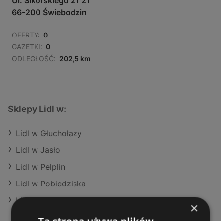
Ul. Sikorskiego 21 21
66-200 Świebodzin
OFERTY:
0
GAZETKI:
0
ODLEGŁOŚĆ:
202,5 km
Sklepy Lidl w:
Lidl w Głuchołazy
Lidl w Jasło
Lidl w Pelplin
Lidl w Pobiedziska
Lidl w Łask
×