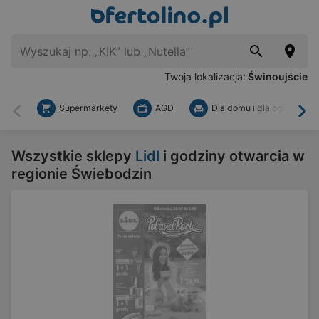
Twoja lokalizacja:
Świnoujście
Supermarkety
AGD
Dla domu i dla ogrodu
Wstecz
Dal
Wszystkie sklepy
Lidl
i godziny otwarcia w
regionie Świebodzin