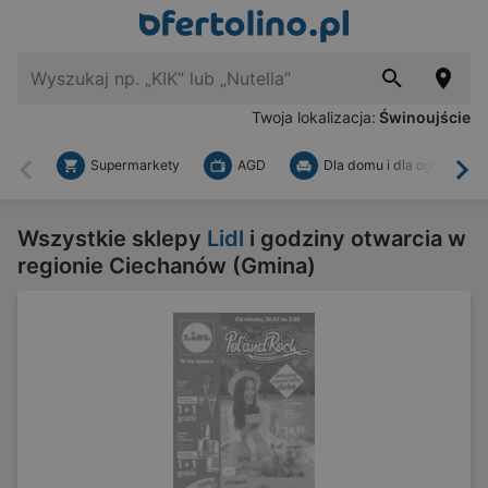
Twoja lokalizacja:
Świnoujście
Supermarkety
AGD
Dla domu i dla ogrodu
Wstecz
Dal
Wszystkie sklepy
Lidl
i godziny otwarcia w
regionie Ciechanów (Gmina)