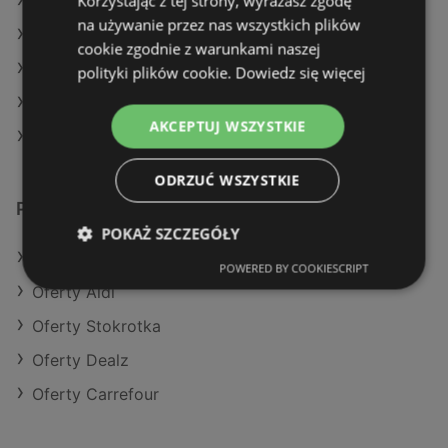
Korzystając z tej strony, wyrażasz zgodę
Aktualne gazetki Dealz
na używanie przez nas wszystkich plików
Aktualne gazetki Żabka
cookie zgodnie z warunkami naszej
Aktualne gazetki Kaufland
polityki plików cookie.
Dowiedz się więcej
Aktualne gazetki Aldi
AKCEPTUJ WSZYSTKIE
Sklepy Lidl w Międzyzdroje
ODRZUĆ WSZYSTKIE
Podobne sklepy detaliczne
POKAŻ SZCZEGÓŁY
Oferty Kaufland
POWERED BY COOKIESCRIPT
Oferty Aldi
Oferty Stokrotka
Oferty Dealz
Oferty Carrefour