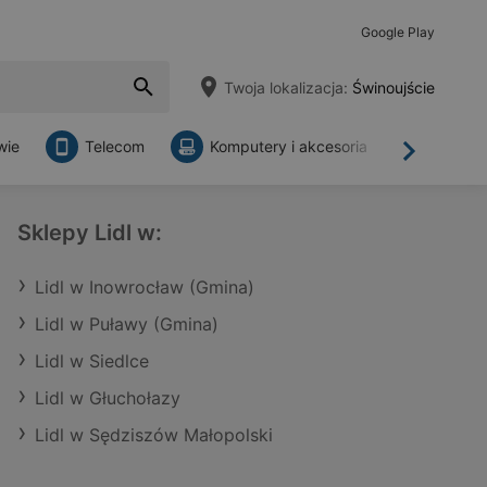
Google Play
Twoja lokalizacja:
Świnoujście
wie
Telecom
Komputery i akcesoria
Sklepy
Dalej
Sklepy Lidl w:
Lidl w Inowrocław (Gmina)
Lidl w Puławy (Gmina)
Lidl w Siedlce
Lidl w Głuchołazy
Lidl w Sędziszów Małopolski