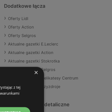
Dodatkowe łącza
Oferty Lidl
Oferty Action
Oferty Selgros
Aktualne gazetki E.Leclerc
Aktualne gazetki Action
Aktualne gazetki Stokrotka
Aktualne gazetki Selgros
×
Aktualne gazetki Delikatesy Centrum
Sklepy Lidl w Międzyzdroje
stając z tej
z warunkami
Podobne sklepy detaliczne