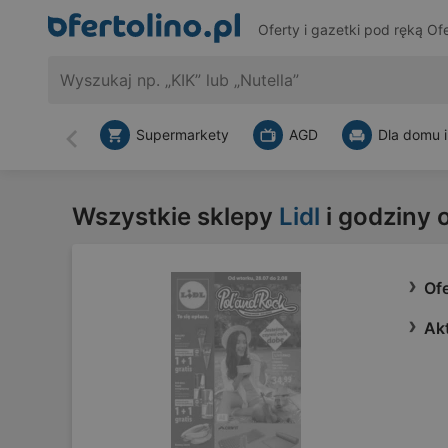
Oferty i gazetki pod ręką
Ofe
Supermarkety
AGD
Dla domu i
Wstecz
Wszystkie sklepy
Lidl
i godziny 
Ofe
Akt