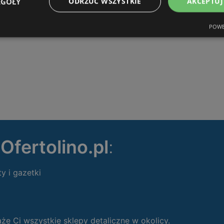
EGÓŁY
ODRZUĆ WSZYSTKIE
AKCEPTUJ
POWE
ę
Ofertolino.pl
:
ty i gazetki
 Ci wszystkie sklepy detaliczne w okolicy.