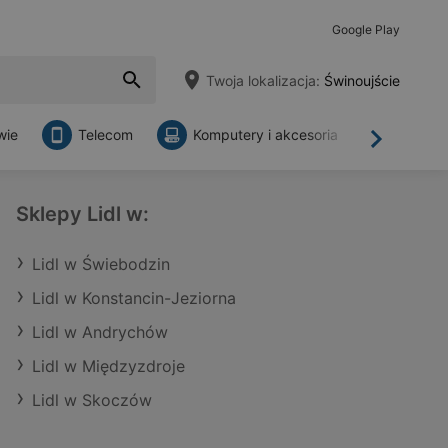
Google Play
Twoja lokalizacja:
Świnoujście
wie
Telecom
Komputery i akcesoria
Sklepy
Dalej
Sklepy Lidl w:
Lidl w Świebodzin
Lidl w Konstancin-Jeziorna
Lidl w Andrychów
Lidl w Międzyzdroje
Lidl w Skoczów