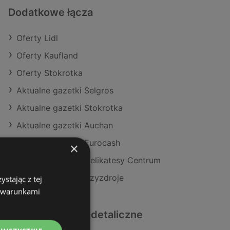
Dodatkowe łącza
Oferty Lidl
Oferty Kaufland
Oferty Stokrotka
Aktualne gazetki Selgros
Aktualne gazetki Stokrotka
Aktualne gazetki Auchan
Aktualne gazetki Eurocash
×
Aktualne gazetki Delikatesy Centrum
Sklepy Lidl w Międzyzdroje
stając z tej
z warunkami
Podobne sklepy detaliczne