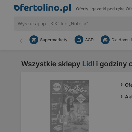
Oferty i gazetki pod ręką
Ofe
Supermarkety
AGD
Dla domu i
Wstecz
Wszystkie sklepy
Lidl
i godziny 
Ofe
Akt