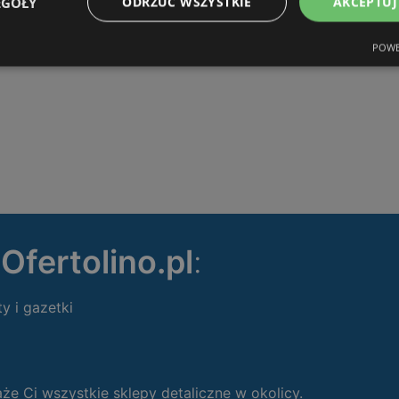
EGÓŁY
ODRZUĆ WSZYSTKIE
AKCEPTUJ
POWE
ę
Ofertolino.pl
:
ty i gazetki
 Ci wszystkie sklepy detaliczne w okolicy.