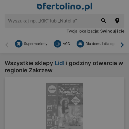
Twoja lokalizacja:
Świnoujście
Supermarkety
AGD
Dla domu i dla ogrodu
Wstecz
Dal
Wszystkie sklepy
Lidl
i godziny otwarcia w
regionie Zakrzew