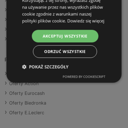
Korzystając z tej strony, wyrażasz zgodę
Aktualne gazetki Żabka
na używanie przez nas wszystkich plików
Aktualne gazetki Kaufland
cookie zgodnie z warunkami naszej
Aktualne gazetki Aldi
polityki plików cookie.
Dowiedz się więcej
Aktualne gazetki Dino
AKCEPTUJ WSZYSTKIE
Sklepy Lidl w Międzyzdroje
ODRZUĆ WSZYSTKIE
Podobne sklepy detaliczne
POKAŻ SZCZEGÓŁY
Oferty Kaufland
POWERED BY COOKIESCRIPT
Oferty Action
Oferty Eurocash
Oferty Biedronka
Oferty E.Leclerc