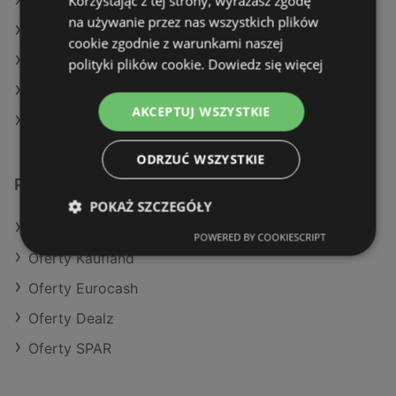
Korzystając z tej strony, wyrażasz zgodę
Aktualne gazetki Eurocash
na używanie przez nas wszystkich plików
Aktualne gazetki Action
cookie zgodnie z warunkami naszej
Aktualne gazetki Stokrotka
polityki plików cookie.
Dowiedz się więcej
Aktualne gazetki Dealz
AKCEPTUJ WSZYSTKIE
Sklepy Lidl w Międzyzdroje
ODRZUĆ WSZYSTKIE
Podobne sklepy detaliczne
POKAŻ SZCZEGÓŁY
Oferty POLOmarket
POWERED BY COOKIESCRIPT
Oferty Kaufland
Oferty Eurocash
Oferty Dealz
Oferty SPAR