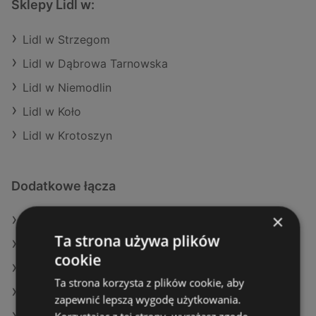
Sklepy Lidl w:
Lidl w Strzegom
Lidl w Dąbrowa Tarnowska
Lidl w Niemodlin
Lidl w Koło
Lidl w Krotoszyn
Dodatkowe łącza
×
Oferty Lidl
Ta strona używa plików
Oferty Delikatesy Centrum
cookie
Oferty Carrefour
Ta strona korzysta z plików cookie, aby
Aktualne gazetki Netto
zapewnić lepszą wygodę użytkowania.