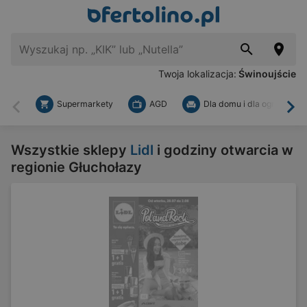
Twoja lokalizacja:
Świnoujście
Supermarkety
AGD
Dla domu i dla ogrodu
Wstecz
Dal
Wszystkie sklepy
Lidl
i godziny otwarcia w
regionie Głuchołazy