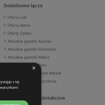
Dodatkowe łącza
Oferty Lidl
Oferty Netto
Oferty Żabka
Aktualne gazetki Auchan
Aktualne gazetki Stokrotka
Aktualne gazetki Makro
Aktualne gazetki Dino
×
Aktualne gazetki Gram Market
Sklepy Lidl w Międzyzdroje
stając z tej
z warunkami
Podobne sklepy detaliczne