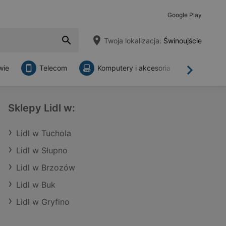
Google Play
Twoja lokalizacja:
Świnoujście
wie
Telecom
Komputery i akcesoria
Sklepy
Dalej
Sklepy Lidl w:
Lidl w Tuchola
Lidl w Słupno
Lidl w Brzozów
Lidl w Buk
Lidl w Gryfino