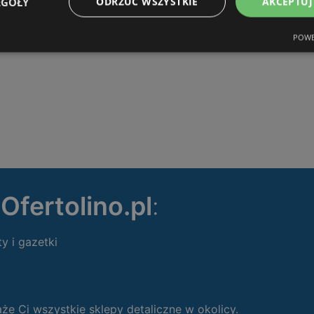
EGÓŁY
ODRZUĆ WSZYSTKIE
AKCEPTUJ
POWE
ę
Ofertolino.pl
:
ty i gazetki
 Ci wszystkie sklepy detaliczne w okolicy.