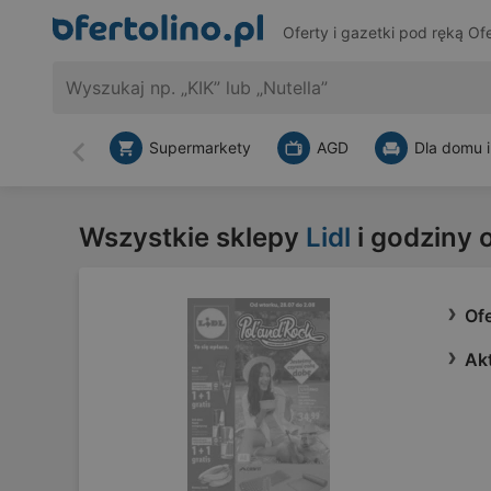
Oferty i gazetki pod ręką
Ofe
Supermarkety
AGD
Dla domu i
Wstecz
Wszystkie sklepy
Lidl
i godziny 
Ofe
Akt