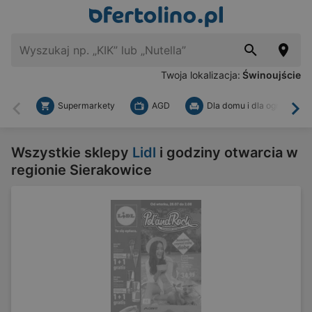
Twoja lokalizacja:
Świnoujście
Supermarkety
AGD
Dla domu i dla ogrodu
Wstecz
Dal
Wszystkie sklepy
Lidl
i godziny otwarcia w
regionie Sierakowice