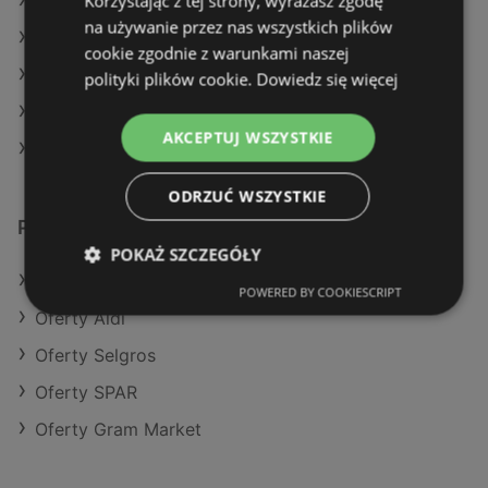
Korzystając z tej strony, wyrażasz zgodę
Aktualne gazetki Delikatesy Centrum
na używanie przez nas wszystkich plików
Aktualne gazetki Stokrotka
cookie zgodnie z warunkami naszej
Aktualne gazetki Aldi
polityki plików cookie.
Dowiedz się więcej
Aktualne gazetki Netto
AKCEPTUJ WSZYSTKIE
Sklepy Lidl w Międzyzdroje
ODRZUĆ WSZYSTKIE
Podobne sklepy detaliczne
POKAŻ SZCZEGÓŁY
Oferty Action
POWERED BY COOKIESCRIPT
Oferty Aldi
Oferty Selgros
Oferty SPAR
Oferty Gram Market