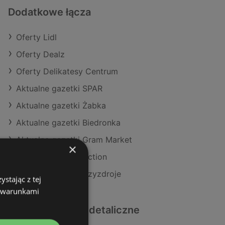
Dodatkowe łącza
Oferty Lidl
Oferty Dealz
Oferty Delikatesy Centrum
Aktualne gazetki SPAR
Aktualne gazetki Żabka
Aktualne gazetki Biedronka
Aktualne gazetki Gram Market
×
Aktualne gazetki Action
Sklepy Lidl w Międzyzdroje
stając z tej
z warunkami
Podobne sklepy detaliczne