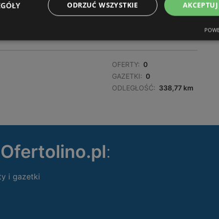
EGÓŁY
ODRZUĆ WSZYSTKIE
AKCEPTUJ
OFERTY:
0
GAZETKI:
0
POWE
ODLEGŁOŚĆ:
338,37 km
OFERTY:
0
GAZETKI:
0
ODLEGŁOŚĆ:
338,77 km
ę
Ofertolino.pl
:
ty i gazetki