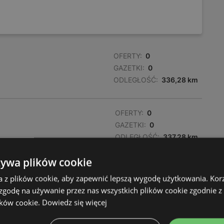
OFERTY:
0
GAZETKI:
0
ODLEGŁOŚĆ:
336,28 km
OFERTY:
0
GAZETKI:
0
ODLEGŁOŚĆ:
337,28 km
żywa plików cookie
OFERTY:
0
a z plików cookie, aby zapewnić lepszą wygodę użytkowania. Korzy
GAZETKI:
0
 zgodę na używanie przez nas wszystkich plików cookie zgodnie 
ODLEGŁOŚĆ:
338,07 km
ików cookie.
Dowiedz się więcej