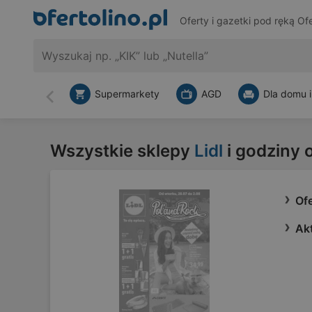
Oferty i gazetki pod ręką
Ofe
Supermarkety
AGD
Dla domu i
Wstecz
Wszystkie sklepy
Lidl
i godziny 
Ofe
Akt