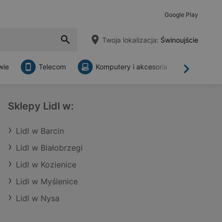
Google Play
Twoja lokalizacja:
Świnoujście
wie
Telecom
Komputery i akcesoria
Sklepy
Dalej
Sklepy Lidl w:
Lidl w Barcin
Lidl w Białobrzegi
Lidl w Kozienice
Lidl w Myślenice
Lidl w Nysa