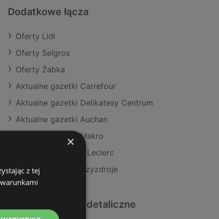
Dodatkowe łącza
Oferty Lidl
Oferty Selgros
Oferty Żabka
Aktualne gazetki Carrefour
Aktualne gazetki Delikatesy Centrum
Aktualne gazetki Auchan
Aktualne gazetki Makro
×
Aktualne gazetki E.Leclerc
Sklepy Lidl w Międzyzdroje
stając z tej
z warunkami
Podobne sklepy detaliczne