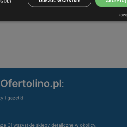
EGÓŁY
ODRZUĆ WSZYSTKIE
AKCEPTUJ
POWE
ę
Ofertolino.pl
:
ty i gazetki
 Ci wszystkie sklepy detaliczne w okolicy.