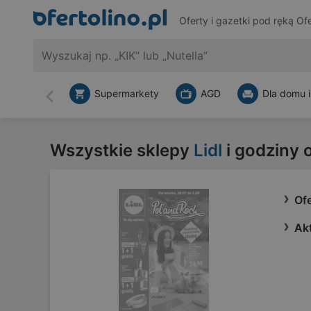
Oferty i gazetki pod ręką
Ofe
Supermarkety
AGD
Dla domu i
Wstecz
Wszystkie sklepy
Lidl
i godziny 
Ofe
Akt