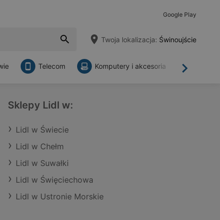
Google Play
Twoja lokalizacja:
Świnoujście
wie
Telecom
Komputery i akcesoria
Sklepy
Dalej
Sklepy Lidl w:
Lidl w Świecie
Lidl w Chełm
Lidl w Suwałki
Lidl w Święciechowa
Lidl w Ustronie Morskie