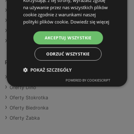
Korzystając z tej strony, wyrażasz zgodę
Aktualne gazetki Netto
na używanie przez nas wszystkich plików
Aktualne gazetki Dealz
cookie zgodnie z warunkami naszej
Aktualne gazetki Carrefour
polityki plików cookie.
Dowiedz się więcej
Aktualne gazetki Biedronka
AKCEPTUJ WSZYSTKIE
Sklepy Lidl w Międzyzdroje
ODRZUĆ WSZYSTKIE
Podobne sklepy detaliczne
POKAŻ SZCZEGÓŁY
Oferty POLOmarket
POWERED BY COOKIESCRIPT
Oferty Dino
Oferty Stokrotka
Oferty Biedronka
Oferty Żabka