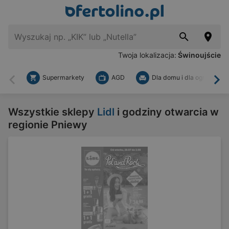
Twoja lokalizacja:
Świnoujście
Supermarkety
AGD
Dla domu i dla ogrodu
Wstecz
Dal
Wszystkie sklepy
Lidl
i godziny otwarcia w
regionie Pniewy