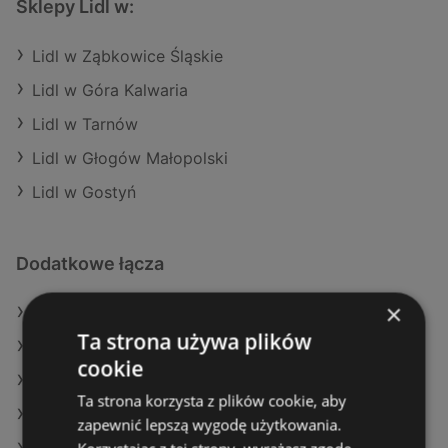
Sklepy Lidl w:
Lidl w Ząbkowice Śląskie
Lidl w Góra Kalwaria
Lidl w Tarnów
Lidl w Głogów Małopolski
Lidl w Gostyń
Dodatkowe łącza
×
Oferty Lidl
Ta strona używa plików
Oferty POLOmarket
cookie
Oferty Dino
Ta strona korzysta z plików cookie, aby
Aktualne gazetki Żabka
zapewnić lepszą wygodę użytkowania.