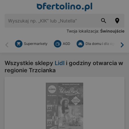
Twoja lokalizacja:
Świnoujście
Supermarkety
AGD
Dla domu i dla ogrodu
Wstecz
Dal
Wszystkie sklepy
Lidl
i godziny otwarcia w
regionie Trzcianka