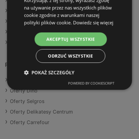
Korzystając z tej strony, wyrażasz zgodę
Aktualne gazetki Selgros
na używanie przez nas wszystkich plików
Aktualne gazetki E.Leclerc
cookie zgodnie z warunkami naszej
Aktualne gazetki Biedronka
polityki plików cookie.
Dowiedz się więcej
Aktualne gazetki Action
AKCEPTUJ WSZYSTKIE
Sklepy Lidl w Międzyzdroje
ODRZUĆ WSZYSTKIE
Podobne sklepy detaliczne
POKAŻ SZCZEGÓŁY
Oferty Kaufland
POWERED BY COOKIESCRIPT
Oferty Dino
Oferty Selgros
Oferty Delikatesy Centrum
Oferty Carrefour