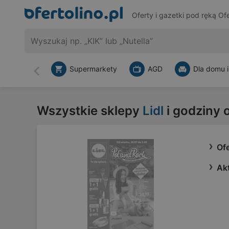
Oferty i gazetki pod ręką
Ofe
Supermarkety
AGD
Dla domu i
Wstecz
Wszystkie sklepy
Lidl
i godziny 
Ofe
Akt