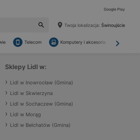
Google Play
Twoja lokalizacja:
Świnoujście
wie
Telecom
Komputery i akcesoria
Sklepy
Dalej
Sklepy Lidl w:
Lidl w Inowrocław (Gmina)
Lidl w Skwierzyna
Lidl w Sochaczew (Gmina)
Lidl w Morąg
Lidl w Bełchatów (Gmina)