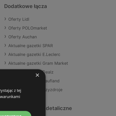
Dodatkowe łącza
Oferty Lidl
Oferty POLOmarket
Oferty Auchan
Aktualne gazetki SPAR
Aktualne gazetki E.Leclerc
Aktualne gazetki Gram Market
Aktualne gazetki Dealz
×
Aktualne gazetki Kaufland
Sklepy Lidl w Międzyzdroje
stając z tej
z warunkami
Podobne sklepy detaliczne