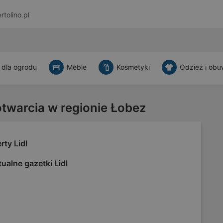
rtolino.pl
 dla ogrodu
Meble
Kosmetyki
Odzież i obu
otwarcia w regionie Łobez
rty Lidl
ualne gazetki Lidl