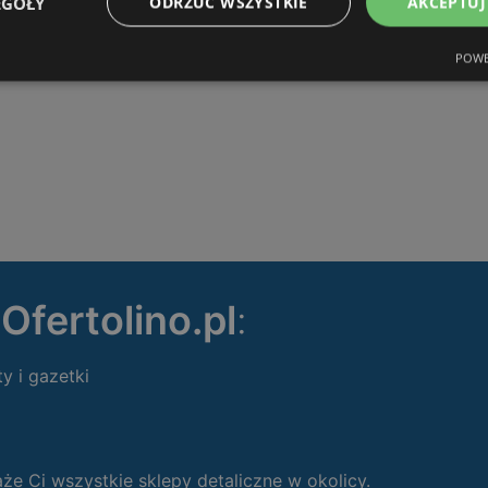
EGÓŁY
ODRZUĆ WSZYSTKIE
AKCEPTUJ
POWE
ę
Ofertolino.pl
:
ty i gazetki
 Ci wszystkie sklepy detaliczne w okolicy.