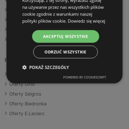
Korzystając z tej strony, wyrażasz zgodę
Aktualne gazetki Auchan
na używanie przez nas wszystkich plików
Aktualne gazetki Kaufland
cookie zgodnie z warunkami naszej
Aktualne gazetki Makro
polityki plików cookie.
Dowiedz się więcej
Aktualne gazetki Action
AKCEPTUJ WSZYSTKIE
Sklepy Lidl w Międzyzdroje
ODRZUĆ WSZYSTKIE
Podobne sklepy detaliczne
POKAŻ SZCZEGÓŁY
Oferty Aldi
POWERED BY COOKIESCRIPT
Oferty Dino
Oferty Selgros
Oferty Biedronka
Oferty E.Leclerc