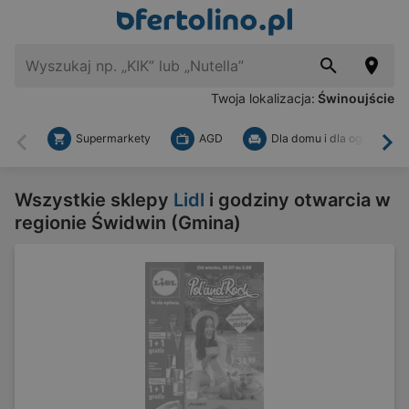
Twoja lokalizacja:
Świnoujście
Supermarkety
AGD
Dla domu i dla ogrodu
Wstecz
Dal
Wszystkie sklepy
Lidl
i godziny otwarcia w
regionie Świdwin (Gmina)