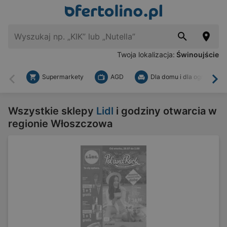
Twoja lokalizacja:
Świnoujście
Supermarkety
AGD
Dla domu i dla ogrodu
Wstecz
Dal
Wszystkie sklepy
Lidl
i godziny otwarcia w
regionie Włoszczowa