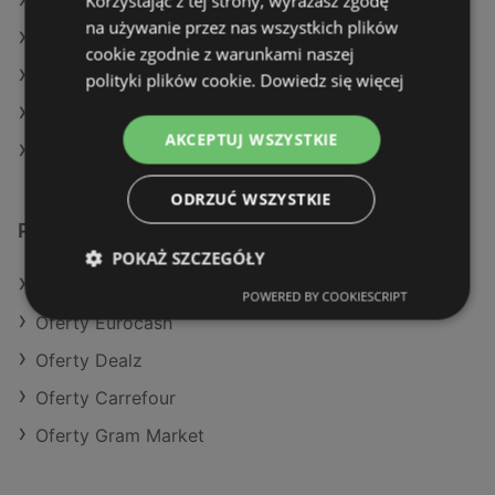
Korzystając z tej strony, wyrażasz zgodę
Aktualne gazetki Dino
na używanie przez nas wszystkich plików
Aktualne gazetki Delikatesy Centrum
cookie zgodnie z warunkami naszej
Aktualne gazetki Netto
polityki plików cookie.
Dowiedz się więcej
Aktualne gazetki Carrefour
AKCEPTUJ WSZYSTKIE
Sklepy Lidl w Międzyzdroje
ODRZUĆ WSZYSTKIE
Podobne sklepy detaliczne
POKAŻ SZCZEGÓŁY
Oferty Kaufland
POWERED BY COOKIESCRIPT
Oferty Eurocash
Oferty Dealz
Oferty Carrefour
Oferty Gram Market